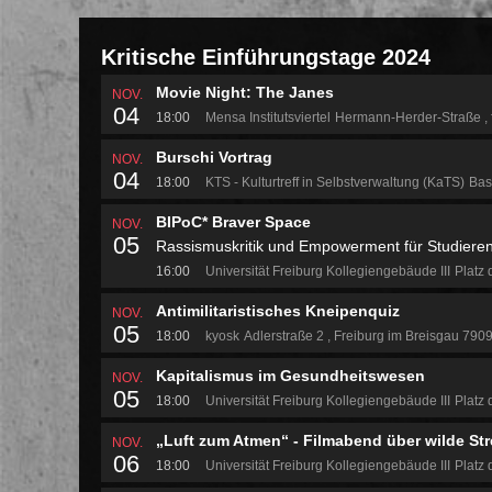
Kritische Einführungstage 2024
Movie Night: The Janes
NOV.
04
18:00
Mensa Institutsviertel
Hermann-Herder-Straße
Burschi Vortrag
NOV.
04
18:00
KTS - Kulturtreff in Selbstverwaltung (KaTS)
Bas
BIPoC* Braver Space
NOV.
05
Rassismuskritik und Empowerment für Studieren
16:00
Universität Freiburg Kollegiengebäude III
Platz 
Antimilitaristisches Kneipenquiz
NOV.
05
18:00
kyosk
Adlerstraße 2
Freiburg im Breisgau 790
Kapitalismus im Gesundheitswesen
NOV.
05
18:00
Universität Freiburg Kollegiengebäude III
Platz 
„Luft zum Atmen“ - Filmabend über wilde Str
NOV.
06
18:00
Universität Freiburg Kollegiengebäude III
Platz 