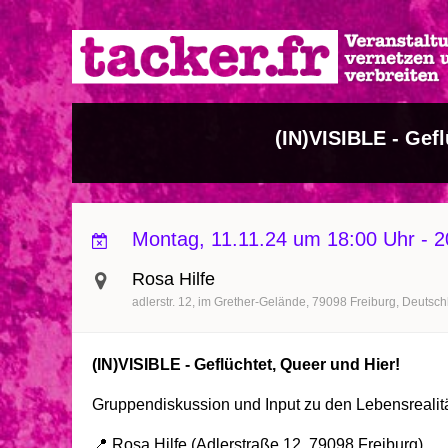
Direkt
zum
Inhalt
(IN)VISIBLE - Gefl
Montag, 11.11.24 um 18:00 Uhr
-
2
Rosa Hilfe
adlerstr. 12
im Grether-Gelände
79098
Freiburg
Deutsch
(IN)VISIBLE - Geflüchtet, Queer und Hier!
Gruppendiskussion und Input zu den Lebensrealit
📍 Rosa Hilfe (Adlerstraße 12, 79098 Freiburg)