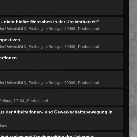
 nicht binäre Menschen in der Unsichtbarkeit“
der Universität 3
Freiburg im Breisgau 79098
Deutschland
rspektiven
der Universität 3
Freiburg im Breisgau 79098
Deutschland
ger*innen
der Universität 3
Freiburg im Breisgau 79098
Deutschland
freiburg 79104
Deutschland
aus der ArbeiterInnen- und Gewerkschaftsbewegung in
land
inst racism and fascism within the University