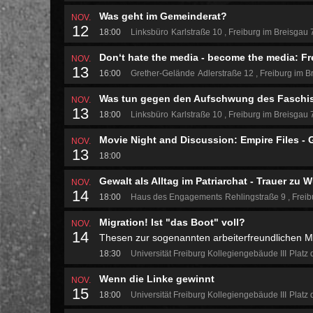
Was geht im Gemeinderat?
NOV.
12
18:00
Linksbüro
Karlstraße 10
Freiburg im Breisgau
Don‘t hate the media - become the media: Fr
NOV.
13
16:00
Grether-Gelände
Adlerstraße 12
Freiburg im B
Was tun gegen den Aufschwung des Fasch
NOV.
13
18:00
Linksbüro
Karlstraße 10
Freiburg im Breisgau
Movie Night and Discussion: Empire Files -
NOV.
13
18:00
Gewalt als Alltag im Patriarchat - Trauer zu 
NOV.
14
18:00
Haus des Engagements
Rehlingstraße 9
Freib
Migration! Ist "das Boot" voll?
NOV.
14
Thesen zur sogenannten arbeiterfreundlichen Mig
18:30
Universität Freiburg Kollegiengebäude III
Platz 
Wenn die Linke gewinnt
NOV.
15
18:00
Universität Freiburg Kollegiengebäude III
Platz 