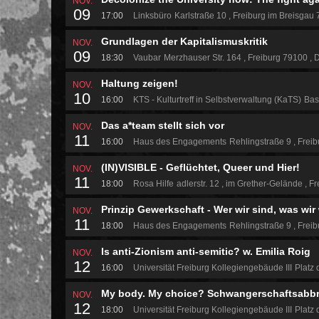
NOV.
09
17:00
Linksbüro
Karlstraße 10
Freiburg im Breisgau
Grundlagen der Kapitalismuskritik
NOV.
09
18:30
Vaubar
Merzhauser Str. 164
Freiburg 79100
D
Haltung zeigen!
NOV.
10
16:00
KTS - Kulturtreff in Selbstverwaltung (KaTS)
Bas
Das a*team stellt sich vor
NOV.
11
16:00
Haus des Engagements
Rehlingstraße 9
Freib
(IN)VISIBLE - Geflüchtet, Queer und Hier!
NOV.
11
18:00
Rosa Hilfe
adlerstr. 12
im Grether-Gelände
Fr
Prinzip Gewerkschaft - Wer wir sind, was wir
NOV.
11
18:00
Haus des Engagements
Rehlingstraße 9
Freib
Is anti-Zionism anti-semitic? w. Emilia Roig
NOV.
12
16:00
Universität Freiburg Kollegiengebäude III
Platz 
My body. My choice? Schwangerschaftsabbr
NOV.
12
18:00
Universität Freiburg Kollegiengebäude III
Platz 