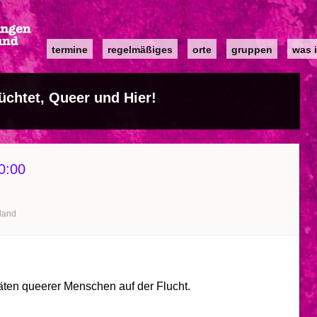
Main
termine
regelmäßiges
orte
gruppen
was i
navigation
üchtet, Queer und Hier!
0:00
land
äten queerer Menschen auf der Flucht.