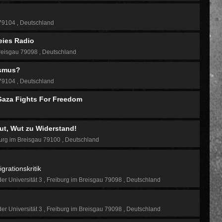
 79104
Deutschland
eies Radio
reisgau 79098
Deutschland
ismus?
 79104
Deutschland
 Gaza Fights For Freedom
Wut, Wut zu Widerstand!
urg im Breisgau 79100
Deutschland
rationskritik
der Universität 3
Freiburg im Breisgau 79098
Deutschland
der Universität 3
Freiburg im Breisgau 79098
Deutschland