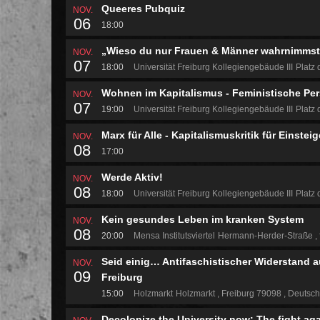
Queeres Pubquiz
NOV.
06
18:00
„Wieso du nur Frauen & Männer wahrnimmst -
NOV.
07
18:00
Universität Freiburg Kollegiengebäude III
Platz 
Wohnen im Kapitalismus - Feministische Pe
NOV.
07
19:00
Universität Freiburg Kollegiengebäude III
Platz 
Marx für Alle - Kapitalismuskritik für Einstei
NOV.
08
17:00
Werde Aktiv!
NOV.
08
18:00
Universität Freiburg Kollegiengebäude III
Platz 
Kein gesundes Leben im kranken System
NOV.
08
20:00
Mensa Institutsviertel
Hermann-Herder-Straße
Seid einig… Antifaschistischer Widerstand 
NOV.
09
Freiburg
15:00
Holzmarkt
Holzmarkt
Freiburg 79098
Deutsch
Decolonize the University now: The fight aga