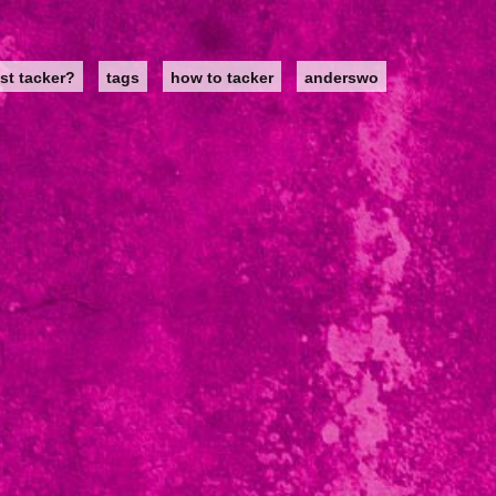
st tacker?
tags
how to tacker
anderswo