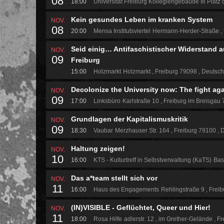
08
18:00
Universität Freiburg Kollegiengebäude III
Platz 
Kein gesundes Leben im kranken System
NOV.
08
20:00
Mensa Institutsviertel
Hermann-Herder-Straße
Seid einig… Antifaschistischer Widerstand 
NOV.
09
Freiburg
15:00
Holzmarkt
Holzmarkt
Freiburg 79098
Deutsch
Decolonize the University now: The fight aga
NOV.
09
17:00
Linksbüro
Karlstraße 10
Freiburg im Breisgau
Grundlagen der Kapitalismuskritik
NOV.
09
18:30
Vaubar
Merzhauser Str. 164
Freiburg 79100
D
Haltung zeigen!
NOV.
10
16:00
KTS - Kulturtreff in Selbstverwaltung (KaTS)
Bas
Das a*team stellt sich vor
NOV.
11
16:00
Haus des Engagements
Rehlingstraße 9
Freib
(IN)VISIBLE - Geflüchtet, Queer und Hier!
NOV.
11
18:00
Rosa Hilfe
adlerstr. 12
im Grether-Gelände
Fr