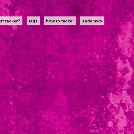
st tacker?
tags
how to tacker
anderswo