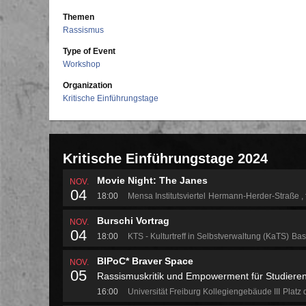
Themen
Rassismus
Type of Event
Workshop
Organization
Kritische Einführungstage
Kritische Einführungstage 2024
Movie Night: The Janes
NOV.
04
18:00
Mensa Institutsviertel
Hermann-Herder-Straße
Burschi Vortrag
NOV.
04
18:00
KTS - Kulturtreff in Selbstverwaltung (KaTS)
Bas
BIPoC* Braver Space
NOV.
05
Rassismuskritik und Empowerment für Studieren
16:00
Universität Freiburg Kollegiengebäude III
Platz 