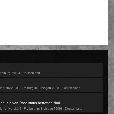
freiburg 79104
Deutschland
ler Straße 103
Freiburg im Breisgau 79100
Deutschland
de, die von Rassismus betroffen sind
der Universität 3
Freiburg im Breisgau 79098
Deutschland