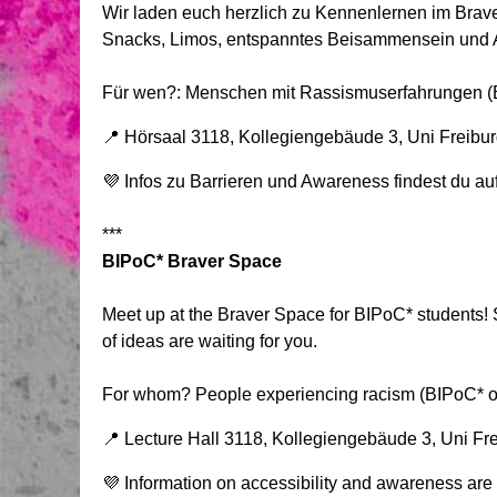
Wir laden euch herzlich zu Kennenlernen im Brav
Snacks, Limos, entspanntes Beisammensein und 
Für wen?: Menschen mit Rassismuserfahrungen (
📍 Hörsaal 3118, Kollegiengebäude 3, Uni Freibu
💜 Infos zu Barrieren und Awareness findest du au
***
BIPoC* Braver Space
Meet up at the Braver Space for BIPoC* students!
of ideas are waiting for you.
For whom? People experiencing racism (BIPoC* o
📍 Lecture Hall 3118, Kollegiengebäude 3, Uni Fr
💜 Information on accessibility and awareness are