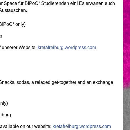
er Space für BIPoC* Studierenden ein! Es erwarten euch
Austauschen.
BIPoC* only)
rg
f unserer Website:
kretafreiburg.wordpress.com
 Snacks, sodas, a relaxed get-together and an exchange
nly)
eiburg
 available on our website:
kretafreiburg.wordpress.com