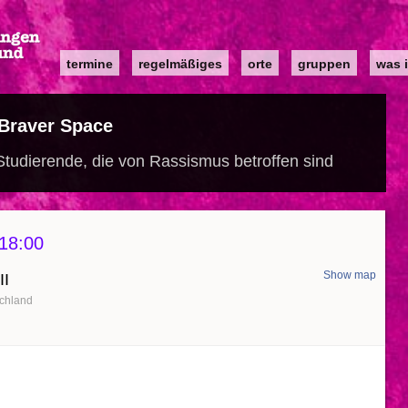
Main
termine
regelmäßiges
orte
gruppen
was i
navigation
Braver Space
tudierende, die von Rassismus betroffen sind
18:00
Show map
II
chland