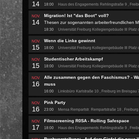
14
18:00
Haus des Engagements
Rehlingstraße 9
Freib
Migration! Ist "das Boot" voll?
NOV.
14
Thesen zur sogenannten arbeiterfreundlichen Mig
18:30
Universität Freiburg Kollegiengebäude III
Platz 
Wenn die Linke gewinnt
NOV.
15
18:00
Universität Freiburg Kollegiengebäude III
Platz 
Studentischer Arbeitskampf
NOV.
15
18:00
Universität Freiburg Kollegiengebäude III
Platz 
Alle zusammen gegen den Faschismus? - Wa
NOV.
16
muss
16:00
Linksbüro
Karlstraße 10
Freiburg im Breisgau
Pink Party
NOV.
16
23:00
Mensa Rempartstr.
Rempartstraße 18
Freibur
Filmscreening R0SA - Rolling Safespace
NOV.
17
18:00
Haus des Engagements
Rehlingstraße 9
Freib