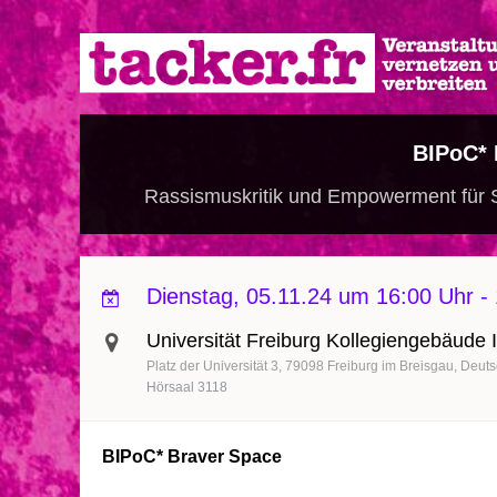
Direkt
zum
Inhalt
BIPoC* 
Rassismuskritik und Empowerment für S
Dienstag, 05.11.24 um 16:00 Uhr
-
Universität Freiburg Kollegiengebäude I
Platz der Universität 3
79098
Freiburg im Breisgau
Deuts
Hörsaal 3118
BIPoC* Braver Space