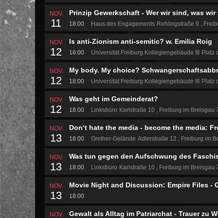
Prinzip Gewerkschaft - Wer wir sind, was wir
NOV.
11
18:00
Haus des Engagements
Rehlingstraße 9
Freib
Is anti-Zionism anti-semitic? w. Emilia Roig
NOV.
12
16:00
Universität Freiburg Kollegiengebäude III
Platz 
My body. My choice? Schwangerschaftsabbr
NOV.
12
18:00
Universität Freiburg Kollegiengebäude III
Platz 
Was geht im Gemeinderat?
NOV.
12
18:00
Linksbüro
Karlstraße 10
Freiburg im Breisgau
Don‘t hate the media - become the media: Fr
NOV.
13
16:00
Grether-Gelände
Adlerstraße 12
Freiburg im B
Was tun gegen den Aufschwung des Fasch
NOV.
13
18:00
Linksbüro
Karlstraße 10
Freiburg im Breisgau
Movie Night and Discussion: Empire Files -
NOV.
13
18:00
Gewalt als Alltag im Patriarchat - Trauer zu 
NOV.