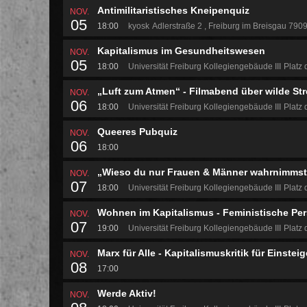
Antimilitaristisches Kneipenquiz
NOV.
05
18:00
kyosk
Adlerstraße 2
Freiburg im Breisgau 790
Kapitalismus im Gesundheitswesen
NOV.
05
18:00
Universität Freiburg Kollegiengebäude III
Platz 
„Luft zum Atmen“ - Filmabend über wilde Str
NOV.
06
18:00
Universität Freiburg Kollegiengebäude III
Platz 
Queeres Pubquiz
NOV.
06
18:00
„Wieso du nur Frauen & Männer wahrnimmst -
NOV.
07
18:00
Universität Freiburg Kollegiengebäude III
Platz 
Wohnen im Kapitalismus - Feministische Pe
NOV.
07
19:00
Universität Freiburg Kollegiengebäude III
Platz 
Marx für Alle - Kapitalismuskritik für Einstei
NOV.
08
17:00
Werde Aktiv!
NOV.