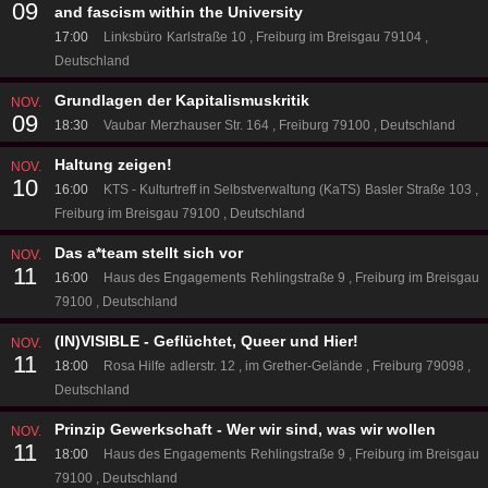
09
and fascism within the University
17:00
Linksbüro
Karlstraße 10
Freiburg im Breisgau 79104
Deutschland
Grundlagen der Kapitalismuskritik
NOV.
09
18:30
Vaubar
Merzhauser Str. 164
Freiburg 79100
Deutschland
Haltung zeigen!
NOV.
10
16:00
KTS - Kulturtreff in Selbstverwaltung (KaTS)
Basler Straße 103
Freiburg im Breisgau 79100
Deutschland
Das a*team stellt sich vor
NOV.
11
16:00
Haus des Engagements
Rehlingstraße 9
Freiburg im Breisgau
79100
Deutschland
(IN)VISIBLE - Geflüchtet, Queer und Hier!
NOV.
11
18:00
Rosa Hilfe
adlerstr. 12
im Grether-Gelände
Freiburg 79098
Deutschland
Prinzip Gewerkschaft - Wer wir sind, was wir wollen
NOV.
11
18:00
Haus des Engagements
Rehlingstraße 9
Freiburg im Breisgau
79100
Deutschland