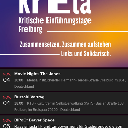
Movie Night: The Janes
NOV.
04
18:00
Mensa Institutsviertel
Hermann-Herder-Straße
freiburg 79104
Deutschland
Burschi Vortrag
NOV.
04
18:00
KTS - Kulturtreff in Selbstverwaltung (KaTS)
Basler Straße 103
Freiburg im Breisgau 79100
Deutschland
BIPoC* Braver Space
NOV.
05
Rassismuskritik und Empowerment für Studierende, die von