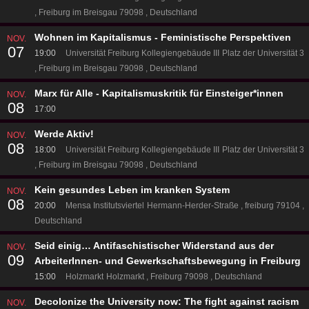
Freiburg im Breisgau 79098
Deutschland
Wohnen im Kapitalismus - Feministische Perspektiven
NOV.
07
19:00
Universität Freiburg Kollegiengebäude III
Platz der Universität 3
Freiburg im Breisgau 79098
Deutschland
Marx für Alle - Kapitalismuskritik für Einsteiger*innen
NOV.
08
17:00
Werde Aktiv!
NOV.
08
18:00
Universität Freiburg Kollegiengebäude III
Platz der Universität 3
Freiburg im Breisgau 79098
Deutschland
Kein gesundes Leben im kranken System
NOV.
08
20:00
Mensa Institutsviertel
Hermann-Herder-Straße
freiburg 79104
Deutschland
Seid einig… Antifaschistischer Widerstand aus der
NOV.
09
ArbeiterInnen- und Gewerkschaftsbewegung in Freiburg
15:00
Holzmarkt
Holzmarkt
Freiburg 79098
Deutschland
Decolonize the University now: The fight against racism
NOV.