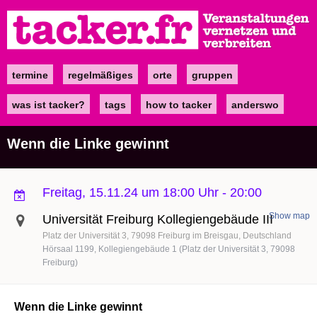
Direkt
zum
Inhalt
termine
regelmäßiges
orte
gruppen
Main
navigation
was ist tacker?
tags
how to tacker
anderswo
Wenn die Linke gewinnt
Freitag, 15.11.24 um 18:00 Uhr
-
20:00
Show map
Universität Freiburg Kollegiengebäude III
Platz der Universität 3
79098
Freiburg im Breisgau
Deutschland
Hörsaal 1199, Kollegiengebäude 1 (Platz der Universität 3, 79098
Freiburg)
Wenn die Linke gewinnt