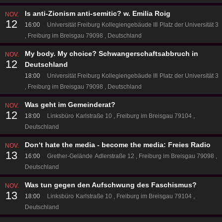
Is anti-Zionism anti-semitic? w. Emilia Roig
NOV.
12
16:00
Universität Freiburg Kollegiengebäude III
Platz der Universität 3
Freiburg im Breisgau 79098
Deutschland
My body. My choice? Schwangerschaftsabbruch in
NOV.
12
Deutschland
18:00
Universität Freiburg Kollegiengebäude III
Platz der Universität 3
Freiburg im Breisgau 79098
Deutschland
Was geht im Gemeinderat?
NOV.
12
18:00
Linksbüro
Karlstraße 10
Freiburg im Breisgau 79104
Deutschland
Don‘t hate the media - become the media: Freies Radio
NOV.
13
16:00
Grether-Gelände
Adlerstraße 12
Freiburg im Breisgau 79098
Deutschland
Was tun gegen den Aufschwung des Faschismus?
NOV.
13
18:00
Linksbüro
Karlstraße 10
Freiburg im Breisgau 79104
Deutschland