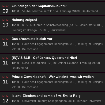
Grundlagen der Kapitalismuskritik
NOV.
09
18:30
Vaubar
Merzhauser Str. 164
Freiburg 79100
Deutschland
Haltung zeigen!
NOV.
10
16:00
KTS - Kulturtreff in Selbstverwaltung (KaTS)
Basler Straße 103
Freiburg im Breisgau 79100
Deutschland
Das a*team stellt sich vor
NOV.
11
16:00
Haus des Engagements
Rehlingstraße 9
Freiburg im Breisgau
79100
Deutschland
(IN)VISIBLE - Geflüchtet, Queer und Hier!
NOV.
11
18:00
Rosa Hilfe
adlerstr. 12
im Grether-Gelände
Freiburg 79098
Deutschland
Prinzip Gewerkschaft - Wer wir sind, was wir wollen
NOV.
11
18:00
Haus des Engagements
Rehlingstraße 9
Freiburg im Breisgau
79100
Deutschland
Is anti-Zionism anti-semitic? w. Emilia Roig
NOV.
12
16:00
Universität Freiburg Kollegiengebäude III
Platz der Universität 3