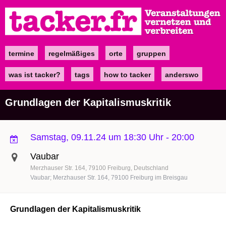
Direkt
zum
Inhalt
termine
regelmäßiges
orte
gruppen
Main
navigation
was ist tacker?
tags
how to tacker
anderswo
Grundlagen der Kapitalismuskritik
Samstag, 09.11.24 um 18:30 Uhr
-
20:00
Vaubar
Merzhauser Str. 164
79100
Freiburg
Deutschland
Vaubar; Merzhauser Str. 164, 79100 Freiburg im Breisgau
Grundlagen der Kapitalismuskritik