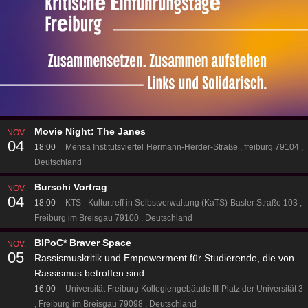
Movie Night: The Janes
NOV.
04
18:00
Mensa Institutsviertel
Hermann-Herder-Straße
freiburg 79104
Deutschland
Burschi Vortrag
NOV.
04
18:00
KTS - Kulturtreff in Selbstverwaltung (KaTS)
Basler Straße 103
Freiburg im Breisgau 79100
Deutschland
BIPoC* Braver Space
NOV.
05
Rassismuskritik und Empowerment für Studierende, die von
Rassismus betroffen sind
16:00
Universität Freiburg Kollegiengebäude III
Platz der Universität 3
Freiburg im Breisgau 79098
Deutschland