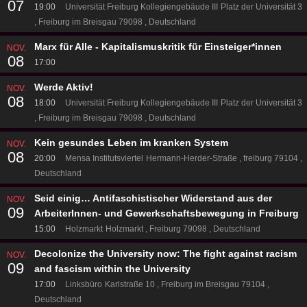
07
19:00
Universität Freiburg Kollegiengebäude III
Platz der Universität 3
Freiburg im Breisgau 79098
Deutschland
Marx für Alle - Kapitalismuskritik für Einsteiger*innen
NOV.
08
17:00
Werde Aktiv!
NOV.
08
18:00
Universität Freiburg Kollegiengebäude III
Platz der Universität 3
Freiburg im Breisgau 79098
Deutschland
Kein gesundes Leben im kranken System
NOV.
08
20:00
Mensa Institutsviertel
Hermann-Herder-Straße
freiburg 79104
Deutschland
Seid einig… Antifaschistischer Widerstand aus der
NOV.
09
ArbeiterInnen- und Gewerkschaftsbewegung in Freiburg
15:00
Holzmarkt
Holzmarkt
Freiburg 79098
Deutschland
Decolonize the University now: The fight against racism
NOV.
09
and fascism within the University
17:00
Linksbüro
Karlstraße 10
Freiburg im Breisgau 79104
Deutschland