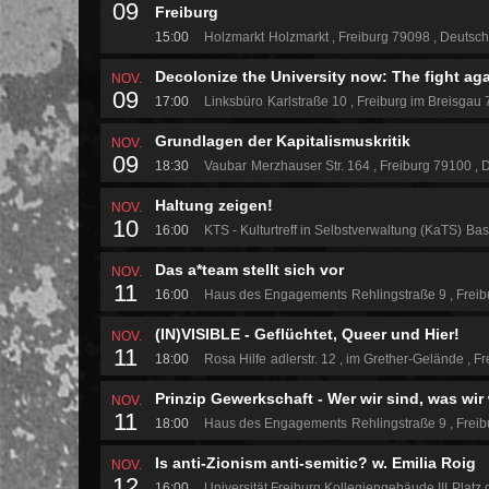
09
Freiburg
15:00
Holzmarkt
Holzmarkt
Freiburg 79098
Deutsch
Decolonize the University now: The fight aga
NOV.
09
17:00
Linksbüro
Karlstraße 10
Freiburg im Breisgau
Grundlagen der Kapitalismuskritik
NOV.
09
18:30
Vaubar
Merzhauser Str. 164
Freiburg 79100
D
Haltung zeigen!
NOV.
10
16:00
KTS - Kulturtreff in Selbstverwaltung (KaTS)
Bas
Das a*team stellt sich vor
NOV.
11
16:00
Haus des Engagements
Rehlingstraße 9
Freib
(IN)VISIBLE - Geflüchtet, Queer und Hier!
NOV.
11
18:00
Rosa Hilfe
adlerstr. 12
im Grether-Gelände
Fr
Prinzip Gewerkschaft - Wer wir sind, was wir
NOV.
11
18:00
Haus des Engagements
Rehlingstraße 9
Freib
Is anti-Zionism anti-semitic? w. Emilia Roig
NOV.
12
16:00
Universität Freiburg Kollegiengebäude III
Platz 