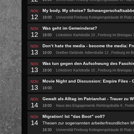
My body. My choice? Schwangerschaftsabbr
NOV.
12
18:00
Universität Freiburg Kollegiengebäude III
Platz 
Was geht im Gemeinderat?
NOV.
12
18:00
Linksbüro
Karlstraße 10
Freiburg im Breisgau
Don‘t hate the media - become the media: Fr
NOV.
13
16:00
Grether-Gelände
Adlerstraße 12
Freiburg im B
Was tun gegen den Aufschwung des Fasch
NOV.
13
18:00
Linksbüro
Karlstraße 10
Freiburg im Breisgau
Movie Night and Discussion: Empire Files -
NOV.
13
18:00
Gewalt als Alltag im Patriarchat - Trauer zu 
NOV.
14
18:00
Haus des Engagements
Rehlingstraße 9
Freib
Migration! Ist "das Boot" voll?
NOV.
14
Thesen zur sogenannten arbeiterfreundlichen Mig
18:30
Universität Freiburg Kollegiengebäude III
Platz 