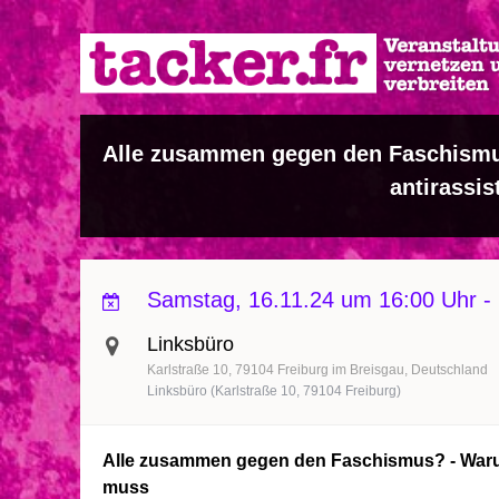
Direkt
zum
Inhalt
Alle zusammen gegen den Faschism
antirassis
Samstag, 16.11.24 um 16:00 Uhr
-
Linksbüro
Karlstraße 10
79104
Freiburg im Breisgau
Deutschland
Linksbüro (Karlstraße 10, 79104 Freiburg)
Alle zusammen gegen den Faschismus? - Waru
muss