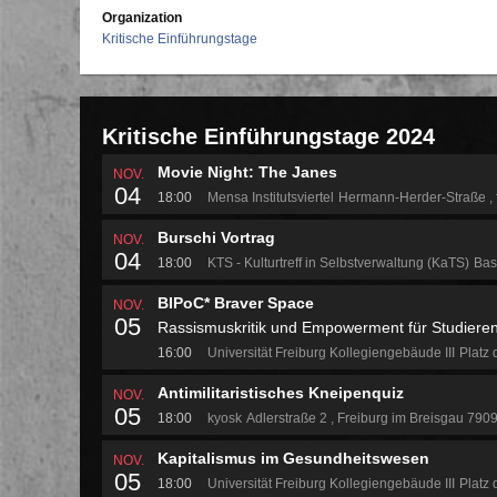
Organization
Kritische Einführungstage
Kritische Einführungstage 2024
Movie Night: The Janes
NOV.
04
18:00
Mensa Institutsviertel
Hermann-Herder-Straße
Burschi Vortrag
NOV.
04
18:00
KTS - Kulturtreff in Selbstverwaltung (KaTS)
Bas
BIPoC* Braver Space
NOV.
05
Rassismuskritik und Empowerment für Studieren
16:00
Universität Freiburg Kollegiengebäude III
Platz 
Antimilitaristisches Kneipenquiz
NOV.
05
18:00
kyosk
Adlerstraße 2
Freiburg im Breisgau 790
Kapitalismus im Gesundheitswesen
NOV.
05
18:00
Universität Freiburg Kollegiengebäude III
Platz 