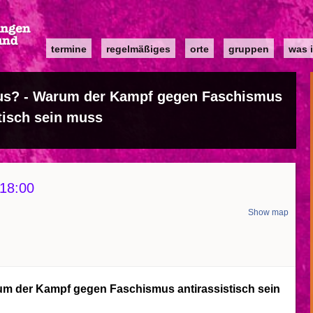
Main
termine
regelmäßiges
orte
gruppen
was i
navigation
us? - Warum der Kampf gegen Faschismus
tisch sein muss
18:00
Show map
m der Kampf gegen Faschismus antirassistisch sein