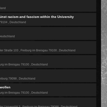
land
inst racism and fascism within the University
 79104
Deutschland
eutschland
ler Straße 103
Freiburg im Breisgau 79100
Deutschland
urg im Breisgau 79100
Deutschland
eiburg 79098
Deutschland
 wollen
urg im Breisgau 79100
Deutschland
der Universität 3
Freiburg im Breisgau 79098
Deutschland