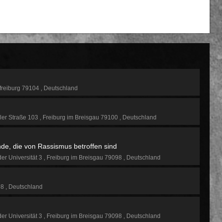
freiburg 79104
Deutschland
ler Straße 103
Freiburg im Breisgau 79100
Deutschland
de, die von Rassismus betroffen sind
der Universität 3
Freiburg im Breisgau 79098
Deutschland
98
Deutschland
der Universität 3
Freiburg im Breisgau 79098
Deutschland