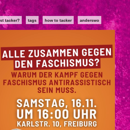
st tacker?
tags
how to tacker
anderswo