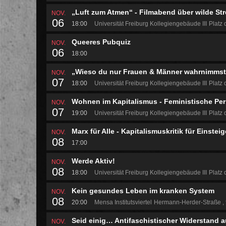
„Luft zum Atmen“ - Filmabend über wilde Str
NOV.
06
18:00
Universität Freiburg Kollegiengebäude III
Platz 
Queeres Pubquiz
NOV.
06
18:00
„Wieso du nur Frauen & Männer wahrnimmst -
NOV.
07
18:00
Universität Freiburg Kollegiengebäude III
Platz 
Wohnen im Kapitalismus - Feministische Pe
NOV.
07
19:00
Universität Freiburg Kollegiengebäude III
Platz 
Marx für Alle - Kapitalismuskritik für Einstei
NOV.
08
17:00
Werde Aktiv!
NOV.
08
18:00
Universität Freiburg Kollegiengebäude III
Platz 
Kein gesundes Leben im kranken System
NOV.
08
20:00
Mensa Institutsviertel
Hermann-Herder-Straße
Seid einig… Antifaschistischer Widerstand 
NOV.