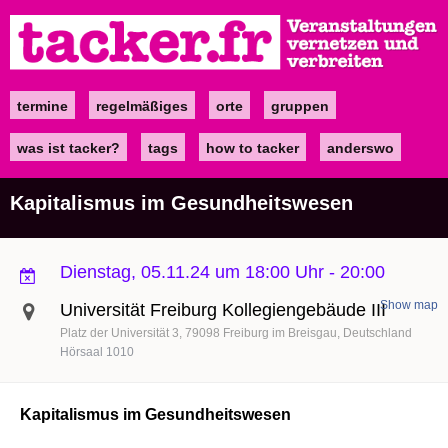
Direkt
zum
Inhalt
termine
regelmäßiges
orte
gruppen
Main
navigation
was ist tacker?
tags
how to tacker
anderswo
Kapitalismus im Gesundheitswesen
Dienstag, 05.11.24 um 18:00 Uhr
-
20:00
Show map
Universität Freiburg Kollegiengebäude III
Platz der Universität 3
79098
Freiburg im Breisgau
Deutschland
Hörsaal 1010
Kapitalismus im Gesundheitswesen