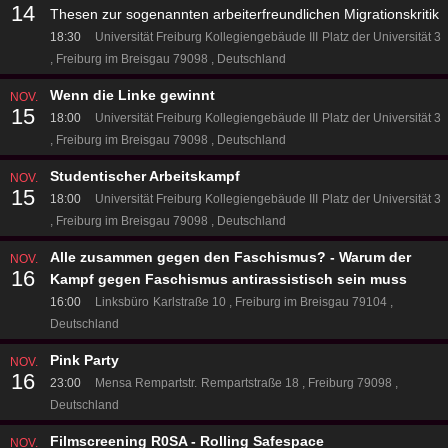
14
Thesen zur sogenannten arbeiterfreundlichen Migrationskritik
18:30
Universität Freiburg Kollegiengebäude III
Platz der Universität 3
Freiburg im Breisgau 79098
Deutschland
Wenn die Linke gewinnt
NOV.
15
18:00
Universität Freiburg Kollegiengebäude III
Platz der Universität 3
Freiburg im Breisgau 79098
Deutschland
Studentischer Arbeitskampf
NOV.
15
18:00
Universität Freiburg Kollegiengebäude III
Platz der Universität 3
Freiburg im Breisgau 79098
Deutschland
Alle zusammen gegen den Faschismus? - Warum der
NOV.
16
Kampf gegen Faschismus antirassistisch sein muss
16:00
Linksbüro
Karlstraße 10
Freiburg im Breisgau 79104
Deutschland
Pink Party
NOV.
16
23:00
Mensa Rempartstr.
Rempartstraße 18
Freiburg 79098
Deutschland
Filmscreening R0SA - Rolling Safespace
NOV.