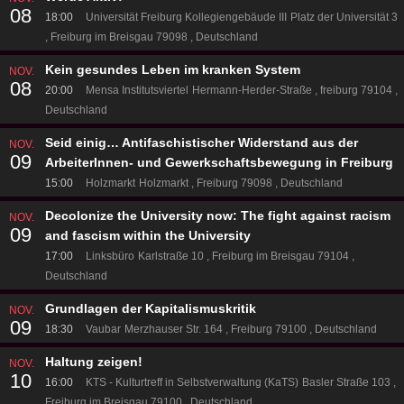
08
18:00
Universität Freiburg Kollegiengebäude III
Platz der Universität 3
Freiburg im Breisgau 79098
Deutschland
Kein gesundes Leben im kranken System
NOV.
08
20:00
Mensa Institutsviertel
Hermann-Herder-Straße
freiburg 79104
Deutschland
Seid einig… Antifaschistischer Widerstand aus der
NOV.
09
ArbeiterInnen- und Gewerkschaftsbewegung in Freiburg
15:00
Holzmarkt
Holzmarkt
Freiburg 79098
Deutschland
Decolonize the University now: The fight against racism
NOV.
09
and fascism within the University
17:00
Linksbüro
Karlstraße 10
Freiburg im Breisgau 79104
Deutschland
Grundlagen der Kapitalismuskritik
NOV.
09
18:30
Vaubar
Merzhauser Str. 164
Freiburg 79100
Deutschland
Haltung zeigen!
NOV.
10
16:00
KTS - Kulturtreff in Selbstverwaltung (KaTS)
Basler Straße 103
Freiburg im Breisgau 79100
Deutschland