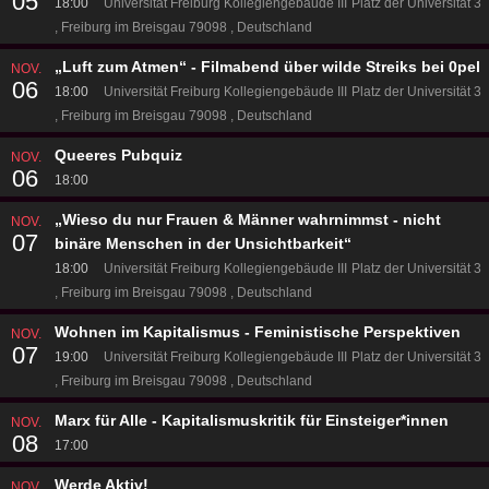
05
18:00
Universität Freiburg Kollegiengebäude III
Platz der Universität 3
Freiburg im Breisgau 79098
Deutschland
„Luft zum Atmen“ - Filmabend über wilde Streiks bei 0pel
NOV.
06
18:00
Universität Freiburg Kollegiengebäude III
Platz der Universität 3
Freiburg im Breisgau 79098
Deutschland
Queeres Pubquiz
NOV.
06
18:00
„Wieso du nur Frauen & Männer wahrnimmst - nicht
NOV.
07
binäre Menschen in der Unsichtbarkeit“
18:00
Universität Freiburg Kollegiengebäude III
Platz der Universität 3
Freiburg im Breisgau 79098
Deutschland
Wohnen im Kapitalismus - Feministische Perspektiven
NOV.
07
19:00
Universität Freiburg Kollegiengebäude III
Platz der Universität 3
Freiburg im Breisgau 79098
Deutschland
Marx für Alle - Kapitalismuskritik für Einsteiger*innen
NOV.
08
17:00
Werde Aktiv!
NOV.