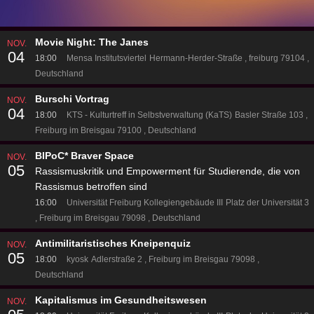
Movie Night: The Janes
NOV.
04
18:00
Mensa Institutsviertel
Hermann-Herder-Straße
freiburg 79104
Deutschland
Burschi Vortrag
NOV.
04
18:00
KTS - Kulturtreff in Selbstverwaltung (KaTS)
Basler Straße 103
Freiburg im Breisgau 79100
Deutschland
BIPoC* Braver Space
NOV.
05
Rassismuskritik und Empowerment für Studierende, die von
Rassismus betroffen sind
16:00
Universität Freiburg Kollegiengebäude III
Platz der Universität 3
Freiburg im Breisgau 79098
Deutschland
Antimilitaristisches Kneipenquiz
NOV.
05
18:00
kyosk
Adlerstraße 2
Freiburg im Breisgau 79098
Deutschland
Kapitalismus im Gesundheitswesen
NOV.