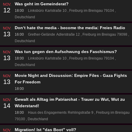
Was geht im Gemeinderat?
NOV.
12
18:00
Linksbüro
Karlstraße 10
Freiburg im Breisgau 79104
Deutschland
Don‘t hate the media - become the media: Freies Radio
NOV.
13
16:00
Grether-Gelände
Adlerstraße 12
Freiburg im Breisgau 79098
Deutschland
Was tun gegen den Aufschwung des Faschismus?
NOV.
13
18:00
Linksbüro
Karlstraße 10
Freiburg im Breisgau 79104
Deutschland
Movie Night and Discussion: Empire Files - Gaza Fights
NOV.
13
For Freedom
18:00
Gewalt als Alltag im Patriarchat - Trauer zu Wut, Wut zu
NOV.
14
Widerstand!
18:00
Haus des Engagements
Rehlingstraße 9
Freiburg im Breisgau
79100
Deutschland
Migration! Ist "das Boot" voll?
NOV.