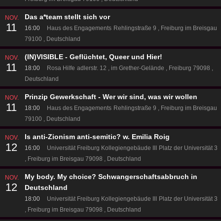
Das a*team stellt sich vor
NOV.
11
16:00
Haus des Engagements
Rehlingstraße 9
Freiburg im Breisgau
79100
Deutschland
(IN)VISIBLE - Geflüchtet, Queer und Hier!
NOV.
11
18:00
Rosa Hilfe
adlerstr. 12
im Grether-Gelände
Freiburg 79098
Deutschland
Prinzip Gewerkschaft - Wer wir sind, was wir wollen
NOV.
11
18:00
Haus des Engagements
Rehlingstraße 9
Freiburg im Breisgau
79100
Deutschland
Is anti-Zionism anti-semitic? w. Emilia Roig
NOV.
12
16:00
Universität Freiburg Kollegiengebäude III
Platz der Universität 3
Freiburg im Breisgau 79098
Deutschland
My body. My choice? Schwangerschaftsabbruch in
NOV.
12
Deutschland
18:00
Universität Freiburg Kollegiengebäude III
Platz der Universität 3
Freiburg im Breisgau 79098
Deutschland