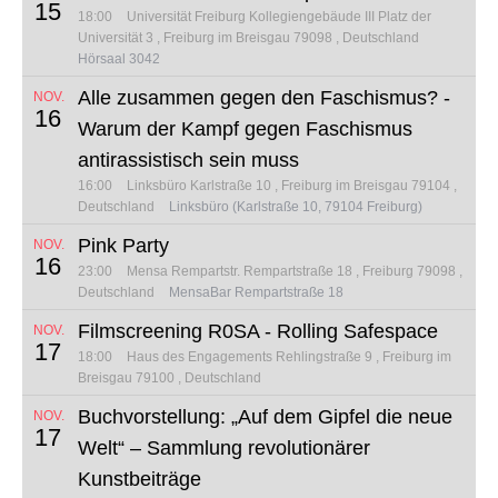
15
18:00
Universität Freiburg Kollegiengebäude III
Platz der
Universität 3
Freiburg im Breisgau 79098
Deutschland
Hörsaal 3042
Alle zusammen gegen den Faschismus? -
NOV.
16
Warum der Kampf gegen Faschismus
antirassistisch sein muss
16:00
Linksbüro
Karlstraße 10
Freiburg im Breisgau 79104
Deutschland
Linksbüro (Karlstraße 10, 79104 Freiburg)
Pink Party
NOV.
16
23:00
Mensa Rempartstr.
Rempartstraße 18
Freiburg 79098
Deutschland
MensaBar Rempartstraße 18
Filmscreening R0SA - Rolling Safespace
NOV.
17
18:00
Haus des Engagements
Rehlingstraße 9
Freiburg im
Breisgau 79100
Deutschland
Buchvorstellung: „Auf dem Gipfel die neue
NOV.
17
Welt“ – Sammlung revolutionärer
Kunstbeiträge