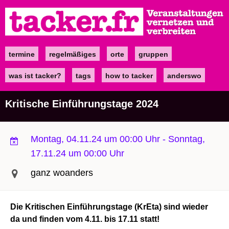
Direkt
zum
Inhalt
termine
regelmäßiges
orte
gruppen
Main
navigation
was ist tacker?
tags
how to tacker
anderswo
Kritische Einführungstage 2024
Montag, 04.11.24 um 00:00 Uhr
-
Sonntag,
17.11.24 um 00:00 Uhr
ganz woanders
Die Kritischen Einführungstage (KrEta) sind wieder
da und finden vom 4.11. bis 17.11 statt!