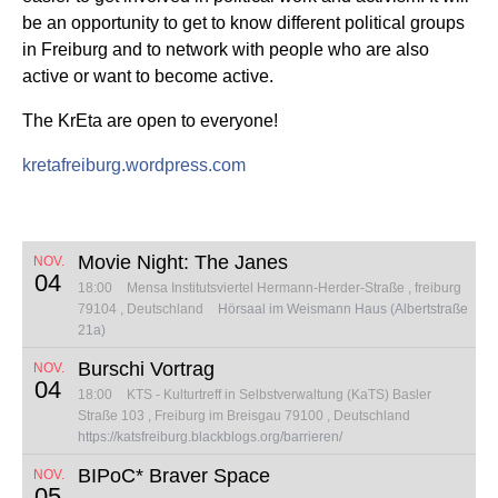
be an opportunity to get to know different political groups
in Freiburg and to network with people who are also
active or want to become active.
The KrEta are open to everyone!
kretafreiburg.wordpress.com
Movie Night: The Janes
NOV.
04
18:00
Mensa Institutsviertel
Hermann-Herder-Straße
freiburg
79104
Deutschland
Hörsaal im Weismann Haus (Albertstraße
21a)
Burschi Vortrag
NOV.
04
18:00
KTS - Kulturtreff in Selbstverwaltung (KaTS)
Basler
Straße 103
Freiburg im Breisgau 79100
Deutschland
https://katsfreiburg.blackblogs.org/barrieren/
BIPoC* Braver Space
NOV.
05