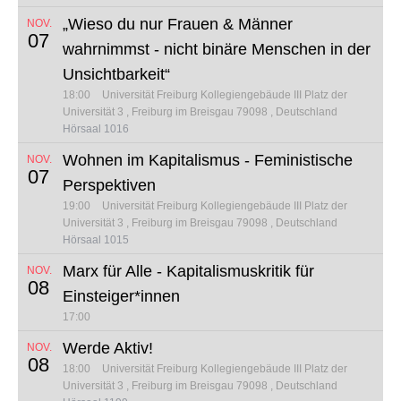
„Wieso du nur Frauen & Männer
NOV.
07
wahrnimmst - nicht binäre Menschen in der
Unsichtbarkeit“
18:00
Universität Freiburg Kollegiengebäude III
Platz der
Universität 3
Freiburg im Breisgau 79098
Deutschland
Hörsaal 1016
Wohnen im Kapitalismus - Feministische
NOV.
07
Perspektiven
19:00
Universität Freiburg Kollegiengebäude III
Platz der
Universität 3
Freiburg im Breisgau 79098
Deutschland
Hörsaal 1015
Marx für Alle - Kapitalismuskritik für
NOV.
08
Einsteiger*innen
17:00
Werde Aktiv!
NOV.
08
18:00
Universität Freiburg Kollegiengebäude III
Platz der
Universität 3
Freiburg im Breisgau 79098
Deutschland