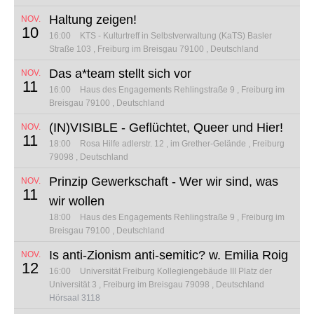
Haltung zeigen!
NOV.
10
16:00
KTS - Kulturtreff in Selbstverwaltung (KaTS)
Basler
Straße 103
Freiburg im Breisgau 79100
Deutschland
Das a*team stellt sich vor
NOV.
11
16:00
Haus des Engagements
Rehlingstraße 9
Freiburg im
Breisgau 79100
Deutschland
(IN)VISIBLE - Geflüchtet, Queer und Hier!
NOV.
11
18:00
Rosa Hilfe
adlerstr. 12
im Grether-Gelände
Freiburg
79098
Deutschland
Prinzip Gewerkschaft - Wer wir sind, was
NOV.
11
wir wollen
18:00
Haus des Engagements
Rehlingstraße 9
Freiburg im
Breisgau 79100
Deutschland
Is anti-Zionism anti-semitic? w. Emilia Roig
NOV.
12
16:00
Universität Freiburg Kollegiengebäude III
Platz der
Universität 3
Freiburg im Breisgau 79098
Deutschland
Hörsaal 3118