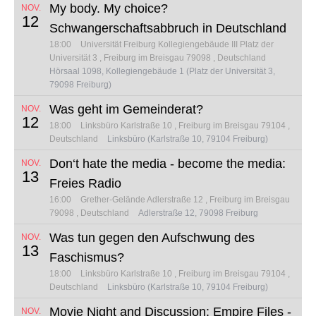
My body. My choice?
NOV.
12
Schwangerschaftsabbruch in Deutschland
18:00
Universität Freiburg Kollegiengebäude III
Platz der
Universität 3
Freiburg im Breisgau 79098
Deutschland
Hörsaal 1098, Kollegiengebäude 1 (Platz der Universität 3,
79098 Freiburg)
Was geht im Gemeinderat?
NOV.
12
18:00
Linksbüro
Karlstraße 10
Freiburg im Breisgau 79104
Deutschland
Linksbüro (Karlstraße 10, 79104 Freiburg)
Don‘t hate the media - become the media:
NOV.
13
Freies Radio
16:00
Grether-Gelände
Adlerstraße 12
Freiburg im Breisgau
79098
Deutschland
Adlerstraße 12, 79098 Freiburg
Was tun gegen den Aufschwung des
NOV.
13
Faschismus?
18:00
Linksbüro
Karlstraße 10
Freiburg im Breisgau 79104
Deutschland
Linksbüro (Karlstraße 10, 79104 Freiburg)
Movie Night and Discussion: Empire Files -
NOV.