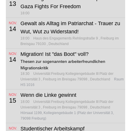
13
Gaza Fights For Freedom
18:00
Gewalt als Alltag im Patriarchat - Trauer zu
NOV.
14
Wut, Wut zu Widerstand!
18:00
Haus des Engagements
Rehlingstraße 9
Freiburg im
Breisgau 79100
Deutschland
Migration! Ist "das Boot" voll?
NOV.
14
Thesen zur sogenannten arbeiterfreundlichen
Migrationskritik
18:30
Universität Freiburg Kollegiengebäude III
Platz der
Universität 3
Freiburg im Breisgau 79098
Deutschland
Raum
HS 1016
Wenn die Linke gewinnt
NOV.
15
18:00
Universität Freiburg Kollegiengebäude III
Platz der
Universität 3
Freiburg im Breisgau 79098
Deutschland
Hörsaal 1199, Kollegiengebäude 1 (Platz der Universität 3,
79098 Freiburg)
Studentischer Arbeitskampf
NOV.