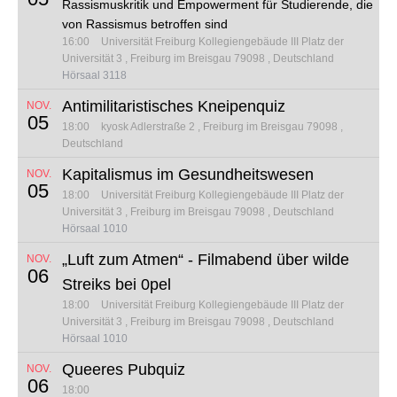
Rassismuskritik und Empowerment für Studierende, die
von Rassismus betroffen sind
16:00
Universität Freiburg Kollegiengebäude III
Platz der
Universität 3
Freiburg im Breisgau 79098
Deutschland
Hörsaal 3118
Antimilitaristisches Kneipenquiz
NOV.
05
18:00
kyosk
Adlerstraße 2
Freiburg im Breisgau 79098
Deutschland
Kapitalismus im Gesundheitswesen
NOV.
05
18:00
Universität Freiburg Kollegiengebäude III
Platz der
Universität 3
Freiburg im Breisgau 79098
Deutschland
Hörsaal 1010
„Luft zum Atmen“ - Filmabend über wilde
NOV.
06
Streiks bei 0pel
18:00
Universität Freiburg Kollegiengebäude III
Platz der
Universität 3
Freiburg im Breisgau 79098
Deutschland
Hörsaal 1010
Queeres Pubquiz
NOV.
06
18:00