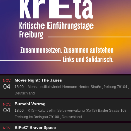
Movie Night: The Janes
NOV.
04
18:00
Mensa Institutsviertel
Hermann-Herder-Straße
freiburg 79104
Deutschland
Burschi Vortrag
NOV.
04
18:00
KTS - Kulturtreff in Selbstverwaltung (KaTS)
Basler Straße 103
Freiburg im Breisgau 79100
Deutschland
BIPoC* Braver Space
NOV.