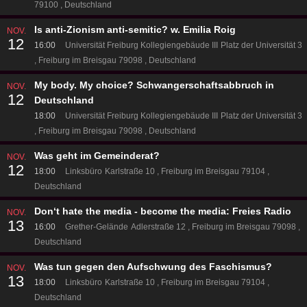
79100
Deutschland
Is anti-Zionism anti-semitic? w. Emilia Roig
NOV.
12
16:00
Universität Freiburg Kollegiengebäude III
Platz der Universität 3
Freiburg im Breisgau 79098
Deutschland
My body. My choice? Schwangerschaftsabbruch in
NOV.
12
Deutschland
18:00
Universität Freiburg Kollegiengebäude III
Platz der Universität 3
Freiburg im Breisgau 79098
Deutschland
Was geht im Gemeinderat?
NOV.
12
18:00
Linksbüro
Karlstraße 10
Freiburg im Breisgau 79104
Deutschland
Don‘t hate the media - become the media: Freies Radio
NOV.
13
16:00
Grether-Gelände
Adlerstraße 12
Freiburg im Breisgau 79098
Deutschland
Was tun gegen den Aufschwung des Faschismus?
NOV.
13
18:00
Linksbüro
Karlstraße 10
Freiburg im Breisgau 79104
Deutschland