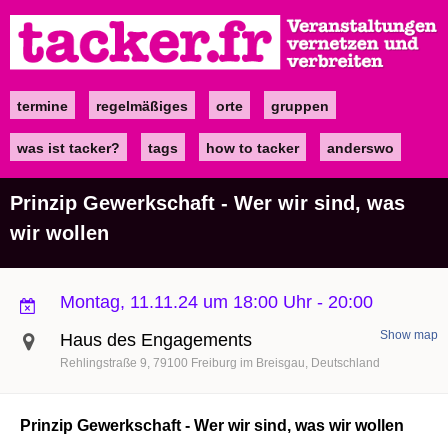
Direkt
zum
Inhalt
termine
regelmäßiges
orte
gruppen
Main
navigation
was ist tacker?
tags
how to tacker
anderswo
Prinzip Gewerkschaft - Wer wir sind, was
wir wollen
Montag, 11.11.24 um 18:00 Uhr
-
20:00
Show map
Haus des Engagements
Rehlingstraße 9
79100
Freiburg im Breisgau
Deutschland
Prinzip Gewerkschaft - Wer wir sind, was wir wollen