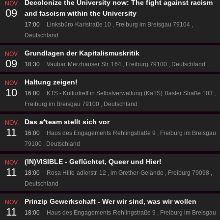
Decolonize the University now: The fight against racism
NOV.
09
and fascism within the University
17:00
Linksbüro
Karlstraße 10
Freiburg im Breisgau 79104
Deutschland
Grundlagen der Kapitalismuskritik
NOV.
09
18:30
Vaubar
Merzhauser Str. 164
Freiburg 79100
Deutschland
Haltung zeigen!
NOV.
10
16:00
KTS - Kulturtreff in Selbstverwaltung (KaTS)
Basler Straße 103
Freiburg im Breisgau 79100
Deutschland
Das a*team stellt sich vor
NOV.
11
16:00
Haus des Engagements
Rehlingstraße 9
Freiburg im Breisgau
79100
Deutschland
(IN)VISIBLE - Geflüchtet, Queer und Hier!
NOV.
11
18:00
Rosa Hilfe
adlerstr. 12
im Grether-Gelände
Freiburg 79098
Deutschland
Prinzip Gewerkschaft - Wer wir sind, was wir wollen
NOV.
11
18:00
Haus des Engagements
Rehlingstraße 9
Freiburg im Breisgau