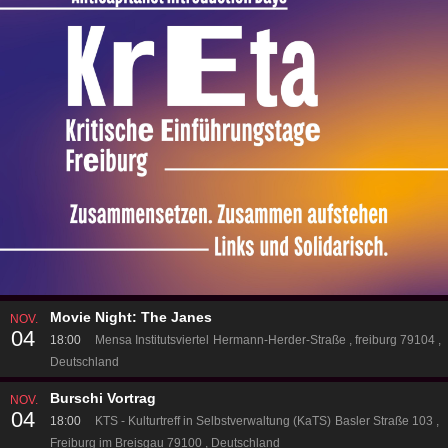
Movie Night: The Janes
NOV.
04
18:00
Mensa Institutsviertel
Hermann-Herder-Straße
freiburg 79104
Deutschland
Burschi Vortrag
NOV.
04
18:00
KTS - Kulturtreff in Selbstverwaltung (KaTS)
Basler Straße 103
Freiburg im Breisgau 79100
Deutschland