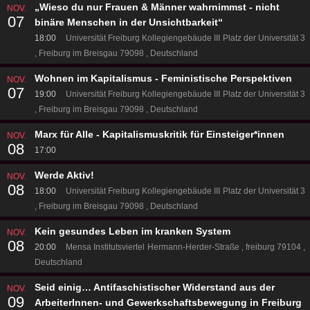
„Wieso du nur Frauen & Männer wahrnimmst - nicht
NOV.
07
binäre Menschen in der Unsichtbarkeit“
18:00
Universität Freiburg Kollegiengebäude III
Platz der Universität 3
Freiburg im Breisgau 79098
Deutschland
Wohnen im Kapitalismus - Feministische Perspektiven
NOV.
07
19:00
Universität Freiburg Kollegiengebäude III
Platz der Universität 3
Freiburg im Breisgau 79098
Deutschland
Marx für Alle - Kapitalismuskritik für Einsteiger*innen
NOV.
08
17:00
Werde Aktiv!
NOV.
08
18:00
Universität Freiburg Kollegiengebäude III
Platz der Universität 3
Freiburg im Breisgau 79098
Deutschland
Kein gesundes Leben im kranken System
NOV.
08
20:00
Mensa Institutsviertel
Hermann-Herder-Straße
freiburg 79104
Deutschland
Seid einig… Antifaschistischer Widerstand aus der
NOV.
09
ArbeiterInnen- und Gewerkschaftsbewegung in Freiburg