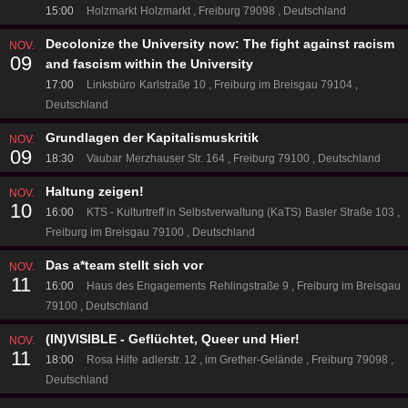
15:00
Holzmarkt
Holzmarkt
Freiburg 79098
Deutschland
Decolonize the University now: The fight against racism
NOV.
09
and fascism within the University
17:00
Linksbüro
Karlstraße 10
Freiburg im Breisgau 79104
Deutschland
Grundlagen der Kapitalismuskritik
NOV.
09
18:30
Vaubar
Merzhauser Str. 164
Freiburg 79100
Deutschland
Haltung zeigen!
NOV.
10
16:00
KTS - Kulturtreff in Selbstverwaltung (KaTS)
Basler Straße 103
Freiburg im Breisgau 79100
Deutschland
Das a*team stellt sich vor
NOV.
11
16:00
Haus des Engagements
Rehlingstraße 9
Freiburg im Breisgau
79100
Deutschland
(IN)VISIBLE - Geflüchtet, Queer und Hier!
NOV.
11
18:00
Rosa Hilfe
adlerstr. 12
im Grether-Gelände
Freiburg 79098
Deutschland