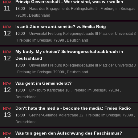
Prinzip Gewerkschaft - Wer wir sind, was wir wollen
NOV.
11
18:00
Haus des Engagements
Rehlingstraße 9
Freiburg im Breisgau
79100
Deutschland
Is anti-Zionism anti-semitic? w. Emilia Roig
NOV.
12
16:00
Universität Freiburg Kollegiengebäude III
Platz der Universität 3
Freiburg im Breisgau 79098
Deutschland
My body. My choice? Schwangerschaftsabbruch in
NOV.
12
Deutschland
18:00
Universität Freiburg Kollegiengebäude III
Platz der Universität 3
Freiburg im Breisgau 79098
Deutschland
Was geht im Gemeinderat?
NOV.
12
18:00
Linksbüro
Karlstraße 10
Freiburg im Breisgau 79104
Deutschland
Don‘t hate the media - become the media: Freies Radio
NOV.
13
16:00
Grether-Gelände
Adlerstraße 12
Freiburg im Breisgau 79098
Deutschland
Was tun gegen den Aufschwung des Faschismus?
NOV.