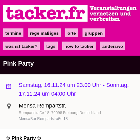
Direkt
zum
Inhalt
termine
regelmäßiges
orte
gruppen
Main
navigation
was ist tacker?
tags
how to tacker
anderswo
Pink Party
Samstag, 16.11.24 um 23:00 Uhr
-
Sonntag,
17.11.24 um 04:00 Uhr
Mensa Rempartstr.
Rempartstraße 18
79098
Freiburg
Deutschland
MensaBar Rempartstraße 18
✨ Pink Party ✨