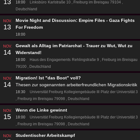
13
18:00
Linksbüro
Karlstraße 10
Freiburg im Breisgau 79104
Deutschland
Movie Night and Discussion: Empire Files - Gaza Fights
NOV.
13
For Freedom
18:00
Gewalt als Alltag im Patriarchat - Trauer zu Wut, Wut zu
NOV.
14
Widerstand!
18:00
Haus des Engagements
Rehlingstraße 9
Freiburg im Breisgau
79100
Deutschland
Migration! Ist "das Boot" voll?
NOV.
14
Thesen zur sogenannten arbeiterfreundlichen Migrationskritik
18:30
Universität Freiburg Kollegiengebäude III
Platz der Universität 3
Freiburg im Breisgau 79098
Deutschland
Wenn die Linke gewinnt
NOV.
15
18:00
Universität Freiburg Kollegiengebäude III
Platz der Universität 3
Freiburg im Breisgau 79098
Deutschland
Studentischer Arbeitskampf
NOV.