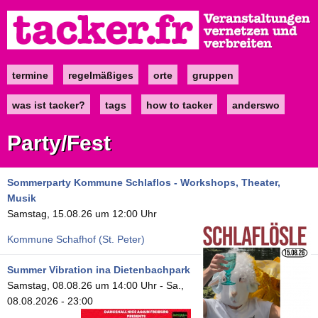
Direkt
zum
Inhalt
termine
regelmäßiges
orte
gruppen
Main
navigation
was ist tacker?
tags
how to tacker
anderswo
Party/Fest
Sommerparty Kommune Schlaflos - Workshops, Theater,
Musik
Samstag, 15.08.26 um 12:00 Uhr
Kommune Schafhof (St. Peter)
Summer Vibration ina Dietenbachpark
Samstag, 08.08.26 um 14:00 Uhr
-
Sa.,
08.08.2026 - 23:00