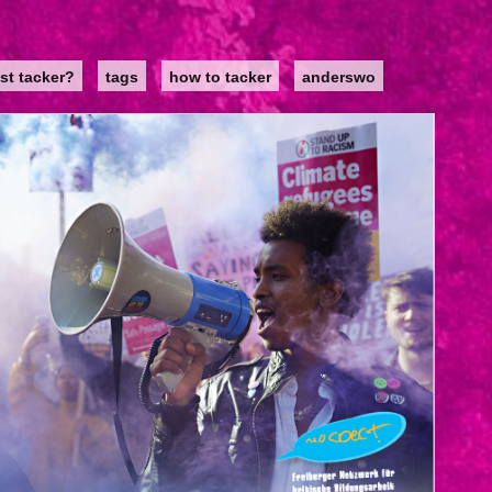
st tacker?
tags
how to tacker
anderswo