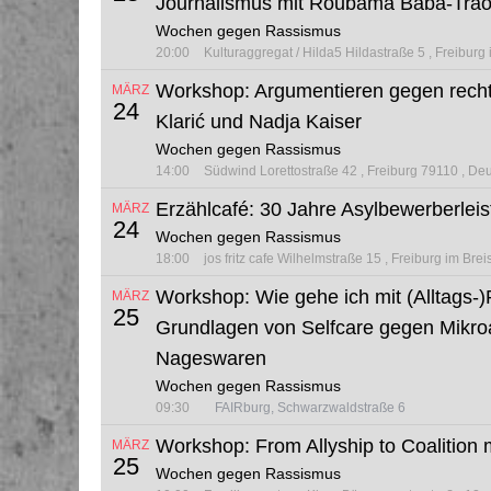
Journalismus mit Roubama Baba-Traor
Wochen gegen Rassismus
20:00
Kulturaggregat / Hilda5
Hildastraße 5
Freiburg
Workshop: Argumentieren gegen recht
MÄRZ
24
Klarić und Nadja Kaiser
Wochen gegen Rassismus
14:00
Südwind
Lorettostraße 42
Freiburg 79110
Deu
Erzählcafé: 30 Jahre Asylbewerberleis
MÄRZ
24
Wochen gegen Rassismus
18:00
jos fritz cafe
Wilhelmstraße 15
Freiburg im Bre
Workshop: Wie gehe ich mit (Alltags-
MÄRZ
25
Grundlagen von Selfcare gegen Mikro
Nageswaren
Wochen gegen Rassismus
09:30
FAIRburg, Schwarzwaldstraße 6
Workshop: From Allyship to Coalition 
MÄRZ
25
Wochen gegen Rassismus