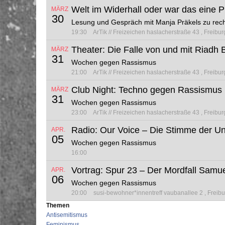
Welt im Widerhall oder war das eine Pl
MÄRZ
30
Lesung und Gespräch mit Manja Präkels zu re
19:30
ArTik // Freizeichen
haslacherstraße 43
Freibur
Theater: Die Falle von und mit Riad
MÄRZ
31
Wochen gegen Rassismus
21:00
ArTik // Freizeichen
haslacherstraße 43
Freibur
Club Night: Techno gegen Rassismus
MÄRZ
31
Wochen gegen Rassismus
23:00
ArTik // Freizeichen
haslacherstraße 43
Freibur
Radio: Our Voice – Die Stimme der Un
APR.
05
Wochen gegen Rassismus
16:00
Vortrag: Spur 23 – Der Mordfall Samu
APR.
06
Wochen gegen Rassismus
20:00
susi-bewohner*innentreff
vaubanallee 2
Freib
Themen
Antisemitismus
Feminismus