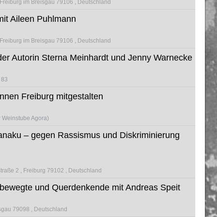
Freiburg im Breisgau 79106
Deutschland
mit Aileen Puhlmann
Freiburg im Breisgau 79106
Deutschland
der Autorin Sterna Meinhardt und Jenny Warnecke
 83
nnen Freiburg mitgestalten
der Weinstube Agora)
anaku – gegen Rassismus und Diskriminierung
traße 2
Freiburg 79102
Deutschland
sbewegte und Querdenkende mit Andreas Speit
isgau 79098
Deutschland