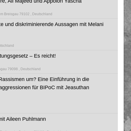
é, Ali Majeed und Appolon Yascha
 im Breisgau 79102
Deutschland
e und diskriminierende Aussagen mit Melani
tschland
tungsgesetz – Es reicht!
isgau 79098
Deutschland
)Rassismen um? Eine Einführung in die
aggressionen für BIPoC mit Jeasuthan
mit Aileen Puhlmann