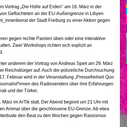
m Vortrag „Die Hölle auf Erden" am 16. März in der
 von Geflüchteten an der EU-Außengrenze in Libyen
nt_innenbeirat der Stadt Freiburg zu einer Aktion gegen
ren gegen rechte Parolen üben oder eine interaktive
alten. Zwei Workshops richten sich explizit an
d.
unter anderem der Vortrag von Andreas Speit am 29. März
er Reichsbürger auf. Auch die polizeiliche Durchsuchung
. Februar wird in der Veranstaltung „Pressefreiheit Quo
 Journalist*innen des Radiosenders über ihre Erfahrungen
rak und der Türkei.
. März im ArTik statt. Der Abend beginnt um 21 Uhr mit
 Ben Ammar über die geschlossene EU-Grenze. Ab etwa
retterbude den Beat zu den Wochen gegen Rassismus