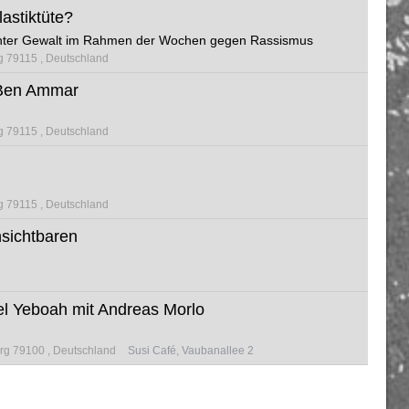
astiktüte?
chter Gewalt im Rahmen der Wochen gegen Rassismus
g 79115
Deutschland
h Ben Ammar
g 79115
Deutschland
g 79115
Deutschland
sichtbaren
el Yeboah mit Andreas Morlo
urg 79100
Deutschland
Susi Café, Vaubanallee 2