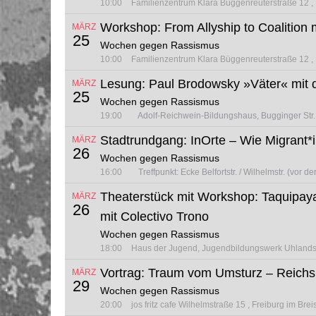
10:00
Familienzentrum Klara
Büggenreuterstraße 12
Workshop: From Allyship to Coalition 
MÄRZ
25
Wochen gegen Rassismus
10:00
Familienzentrum Klara
Büggenreuterstraße 12
Lesung: Paul Brodowsky »Väter« mit 
MÄRZ
25
Wochen gegen Rassismus
19:00
Adolf-Reichwein-Bildungshaus, Bugginger Str.
Stadtrundgang: InOrte – Wie Migrant*i
MÄRZ
26
Wochen gegen Rassismus
16:00
Treffpunkt: Ecke Belfortstr. / Wilhelmstr. (vor 
Theaterstück mit Workshop: Taquipay
MÄRZ
26
mit Colectivo Trono
Wochen gegen Rassismus
18:00
Haus der Jugend, Jugendbildungswerk
Uhlands
Vortrag: Traum vom Umsturz – Reich
MÄRZ
29
Wochen gegen Rassismus
20:00
jos fritz cafe
Wilhelmstraße 15
Freiburg im Bre