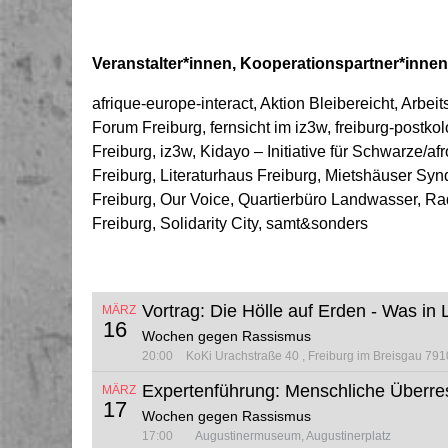
Veranstalter*innen, Kooperationspartner*inne
afrique-europe-interact, Aktion Bleibereicht, Arbeit
Forum Freiburg, fernsicht im iz3w, freiburg-postkol
Freiburg, iz3w, Kidayo – Initiative für Schwarze/
Freiburg, Literaturhaus Freiburg, Mietshäuser Syn
Freiburg, Our Voice, Quartierbüro Landwasser, R
Freiburg, Solidarity City, samt&sonders
Vortrag: Die Hölle auf Erden - Was in L
MÄRZ
16
Wochen gegen Rassismus
20:00
KoKi
Urachstraße 40
Freiburg im Breisgau 79
Expertenführung: Menschliche Überre
MÄRZ
17
Wochen gegen Rassismus
17:00
Augustinermuseum, Augustinerplatz