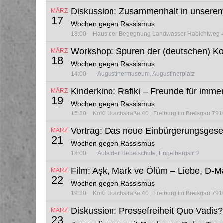
Diskussion: Zusammenhalt in unserem 
MÄRZ
17
Wochen gegen Rassismus
18:00
Haus der Begegnung Landwasser
Habichtweg 
Workshop: Spuren der (deutschen) Kolo
MÄRZ
18
Wochen gegen Rassismus
14:00
Augustinermuseum, Augustinerplatz
Kinderkino: Rafiki – Freunde für imme
MÄRZ
19
Wochen gegen Rassismus
15:30
KoKi
Urachstraße 40
Freiburg im Breisgau 79
Vortrag: Das neue Einbürgerungsgese
MÄRZ
21
Wochen gegen Rassismus
18:00
Aula der Hebelschule, Engelbergstr. 2
Film: Aşk, Mark ve Ölüm – Liebe, D-M
MÄRZ
22
Wochen gegen Rassismus
19:30
KoKi
Urachstraße 40
Freiburg im Breisgau 79
Diskussion: Pressefreiheit Quo Vadis? 
MÄRZ
23