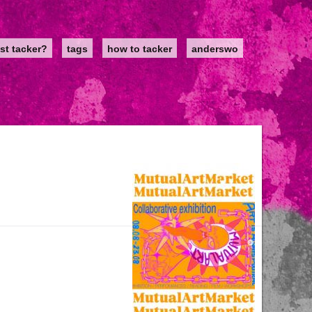
st tacker?
tags
how to tacker
anderswo