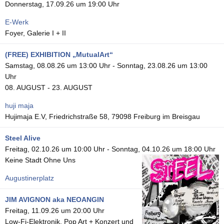
Donnerstag, 17.09.26 um 19:00 Uhr
E-Werk
Foyer, Galerie I + II
(FREE) EXHIBITION „MutualArt“
Samstag, 08.08.26 um 13:00 Uhr
-
Sonntag, 23.08.26 um 13:00
Uhr
08. AUGUST - 23. AUGUST
huji maja
Hujimaja E.V, Friedrichstraße 58, 79098 Freiburg im Breisgau
Steel Alive
Freitag, 02.10.26 um 10:00 Uhr
-
Sonntag, 04.10.26 um 18:00 Uhr
Keine Stadt Ohne Uns
Augustinerplatz
JIM AVIGNON aka NEOANGIN
Freitag, 11.09.26 um 20:00 Uhr
Low-Fi-Elektronik, Pop Art + Konzert und