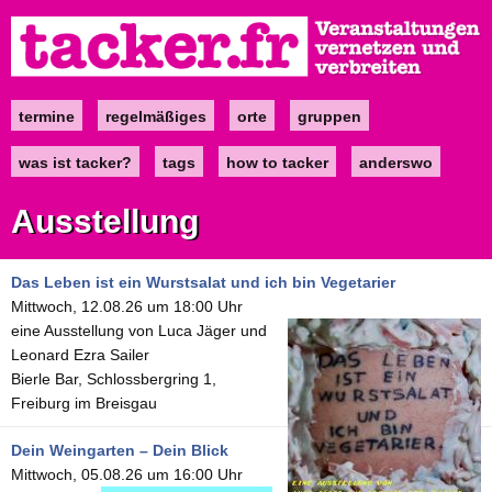
Direkt
zum
Inhalt
termine
regelmäßiges
orte
gruppen
Main
navigation
was ist tacker?
tags
how to tacker
anderswo
Ausstellung
Das Leben ist ein Wurstsalat und ich bin Vegetarier
Mittwoch, 12.08.26 um 18:00 Uhr
eine Ausstellung von Luca Jäger und
Leonard Ezra Sailer
Bierle Bar, Schlossbergring 1,
Freiburg im Breisgau
Dein Weingarten – Dein Blick
Mittwoch, 05.08.26 um 16:00 Uhr