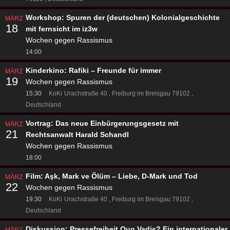
Workshop: Spuren der (deutschen) Kolonialgeschichte
MÄRZ
18
mit fernsicht im iz3w
Wochen gegen Rassismus
14:00
Kinderkino: Rafiki – Freunde für immer
MÄRZ
19
Wochen gegen Rassismus
15:30
KoKi
Urachstraße 40
Freiburg im Breisgau 79102
Deutschland
Vortrag: Das neue Einbürgerungsgesetz mit
MÄRZ
21
Rechtsanwalt Harald Schandl
Wochen gegen Rassismus
18:00
Film: Aşk, Mark ve Ölüm – Liebe, D-Mark und Tod
MÄRZ
22
Wochen gegen Rassismus
19:30
KoKi
Urachstraße 40
Freiburg im Breisgau 79102
Deutschland
Diskussion: Pressefreiheit Quo Vadis? Ein internationaler
MÄRZ