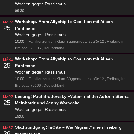
Wochen gegen Rassismus
09:30
Workshop: From Allyship to Coalition mit Aileen
MÄRZ
25
Puhlmann
Wochen gegen Rassismus
10:00
Familienzentrum Klara
Büggenreuterstraße 12
Freiburg im
Breisgau 79106
Deutschland
Workshop: From Allyship to Coalition mit Aileen
MÄRZ
25
Puhlmann
Wochen gegen Rassismus
10:00
Familienzentrum Klara
Büggenreuterstraße 12
Freiburg im
Breisgau 79106
Deutschland
Lesung: Paul Brodowsky »Väter« mit der Autorin Sterna
MÄRZ
25
Meinhardt und Jenny Warnecke
Wochen gegen Rassismus
19:00
Stadtrundgang: InOrte – Wie Migrant*innen Freiburg
MÄRZ
26
mitgestalten