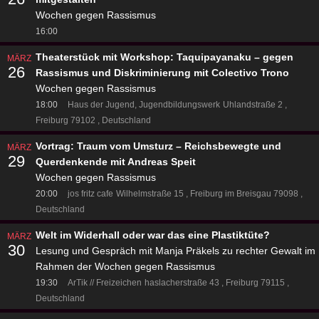
Wochen gegen Rassismus
16:00
Theaterstück mit Workshop: Taquipayanaku – gegen
MÄRZ
26
Rassismus und Diskriminierung mit Colectivo Trono
Wochen gegen Rassismus
18:00
Haus der Jugend, Jugendbildungswerk
Uhlandstraße 2
Freiburg 79102
Deutschland
Vortrag: Traum vom Umsturz – Reichsbewegte und
MÄRZ
29
Querdenkende mit Andreas Speit
Wochen gegen Rassismus
20:00
jos fritz cafe
Wilhelmstraße 15
Freiburg im Breisgau 79098
Deutschland
Welt im Widerhall oder war das eine Plastiktüte?
MÄRZ
30
Lesung und Gespräch mit Manja Präkels zu rechter Gewalt im
Rahmen der Wochen gegen Rassismus
19:30
ArTik // Freizeichen
haslacherstraße 43
Freiburg 79115
Deutschland