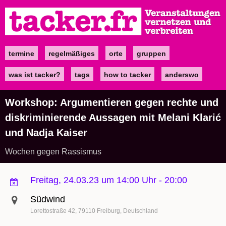
Direkt
zum
Inhalt
termine
regelmäßiges
orte
gruppen
Main
navigation
was ist tacker?
tags
how to tacker
anderswo
Workshop: Argumentieren gegen rechte und
diskriminierende Aussagen mit Melani Klarić
und Nadja Kaiser
Wochen gegen Rassismus
Freitag, 24.03.23 um 14:00 Uhr
-
20:00
Südwind
Lorettostraße 42
79110
Freiburg
Deutschland