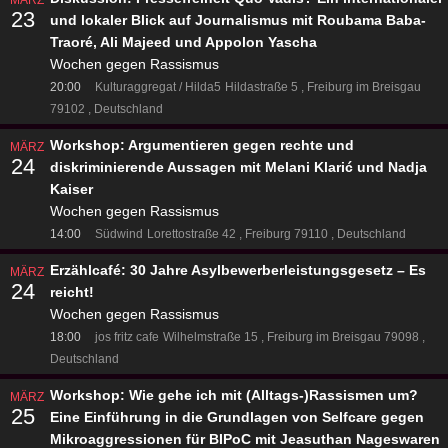
23
und lokaler Blick auf Journalismus mit Roubama Baba-
Traoré, Ali Majeed und Appolon Yascha
Wochen gegen Rassismus
20:00
Kulturaggregat / Hilda5
Hildastraße 5
Freiburg im Breisgau
79102
Deutschland
Workshop: Argumentieren gegen rechte und
MÄRZ
24
diskriminierende Aussagen mit Melani Klarić und Nadja
Kaiser
Wochen gegen Rassismus
14:00
Südwind
Lorettostraße 42
Freiburg 79110
Deutschland
Erzählcafé: 30 Jahre Asylbewerberleistungsgesetz – Es
MÄRZ
24
reicht!
Wochen gegen Rassismus
18:00
jos fritz cafe
Wilhelmstraße 15
Freiburg im Breisgau 79098
Deutschland
Workshop: Wie gehe ich mit (Alltags-)Rassismen um?
MÄRZ
25
Eine Einführung in die Grundlagen von Selfcare gegen
Mikroaggressionen für BIPoC mit Jeasuthan Nageswaren