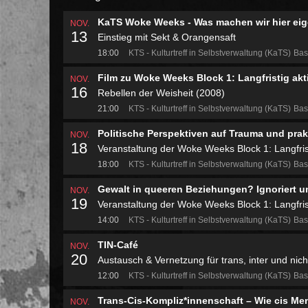
KaTS Woke Weeks - Was machen wir hier eig
NOV.
13
Einstieg mit Sekt & Orangensaft
18:00
KTS - Kulturtreff in Selbstverwaltung (KaTS)
Bas
Film zu Woke Weeks Block 1: Langfristig akt
NOV.
16
Rebellen der Weisheit (2008)
21:00
KTS - Kulturtreff in Selbstverwaltung (KaTS)
Bas
Politische Perspektiven auf Trauma und pra
NOV.
18
Veranstaltung der Woke Weeks Block 1: Langfrist
18:00
KTS - Kulturtreff in Selbstverwaltung (KaTS)
Bas
Gewalt in queeren Beziehungen? Ignoriert un
NOV.
19
Veranstaltung der Woke Weeks Block 1: Langfrist
14:00
KTS - Kulturtreff in Selbstverwaltung (KaTS)
Bas
TIN-Café
NOV.
20
Austausch & Vernetzung für trans, inter und ni
12:00
KTS - Kulturtreff in Selbstverwaltung (KaTS)
Bas
Trans-Cis-Kompliz*innenschaft – Wie cis M
NOV.