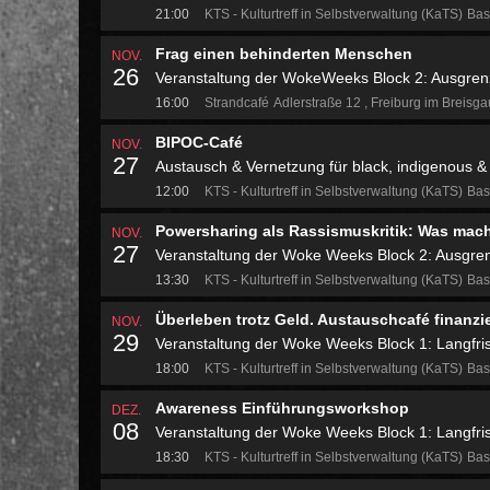
21:00
KTS - Kulturtreff in Selbstverwaltung (KaTS)
Bas
Frag einen behinderten Menschen
NOV.
26
Veranstaltung der WokeWeeks Block 2: Ausgre
16:00
Strandcafé
Adlerstraße 12
Freiburg im Breisg
BIPOC-Café
NOV.
27
Austausch & Vernetzung für black, indigenous & 
12:00
KTS - Kulturtreff in Selbstverwaltung (KaTS)
Bas
Powersharing als Rassismuskritik: Was mac
NOV.
27
Veranstaltung der Woke Weeks Block 2: Ausgre
13:30
KTS - Kulturtreff in Selbstverwaltung (KaTS)
Bas
Überleben trotz Geld. Austauschcafé finanzie
NOV.
29
Veranstaltung der Woke Weeks Block 1: Langfrist
18:00
KTS - Kulturtreff in Selbstverwaltung (KaTS)
Bas
Awareness Einführungsworkshop
DEZ.
08
Veranstaltung der Woke Weeks Block 1: Langfrist
18:30
KTS - Kulturtreff in Selbstverwaltung (KaTS)
Bas