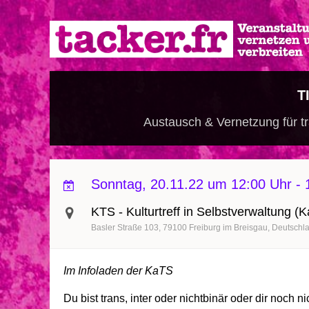
Direkt
zum
Inhalt
T
Austausch & Vernetzung für tr
Sonntag, 20.11.22 um 12:00 Uhr
-
KTS - Kulturtreff in Selbstverwaltung (
Basler Straße 103
79100
Freiburg im Breisgau
Deutschl
Im Infoladen der KaTS
Du bist trans, inter oder nichtbinär oder dir noch n