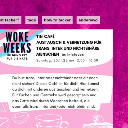
st tacker?
tags
how to tacker
anderswo