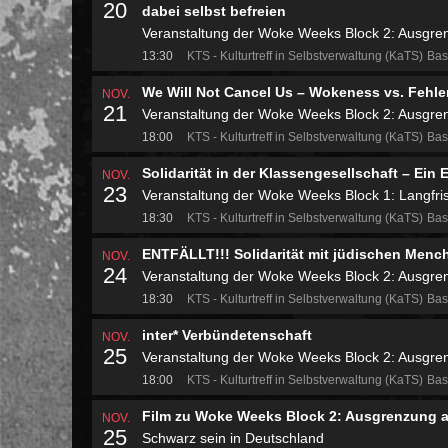
20
dabei selbst befreien
Veranstaltung der Woke Weeks Block 2: Ausgre
13:30
KTS - Kulturtreff in Selbstverwaltung (KaTS)
Bas
We Will Not Cancel Us – Wokeness vs. Fehler
NOV.
21
Veranstaltung der Woke Weeks Block 2: Ausgre
18:00
KTS - Kulturtreff in Selbstverwaltung (KaTS)
Bas
Solidarität in der Klassengesellschaft – Ei
NOV.
23
Veranstaltung der Woke Weeks Block 1: Langfrist
18:30
KTS - Kulturtreff in Selbstverwaltung (KaTS)
Bas
ENTFÄLLT!!! Solidarität mit jüdischen Mench
NOV.
24
Veranstaltung der Woke Weeks Block 2: Ausgre
18:30
KTS - Kulturtreff in Selbstverwaltung (KaTS)
Bas
inter* Verbündetenschaft
NOV.
25
Veranstaltung der Woke Weeks Block 2: Ausgre
18:00
KTS - Kulturtreff in Selbstverwaltung (KaTS)
Bas
Film zu Woke Weeks Block 2: Ausgrenzung 
NOV.
25
Schwarz sein in Deutschland