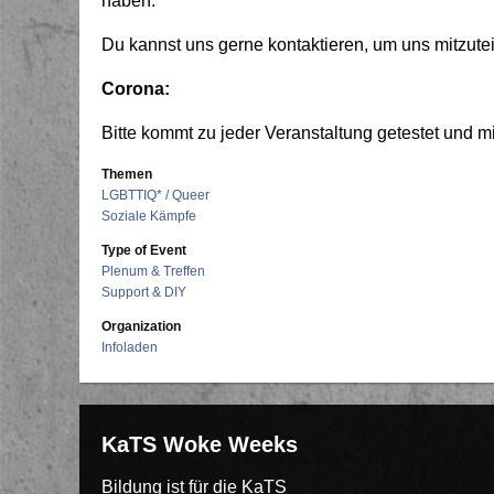
haben.
Du kannst uns gerne kontaktieren, um uns mitzut
Corona:
Bitte kommt zu jeder Veranstaltung getestet und 
Themen
LGBTTIQ* / Queer
Soziale Kämpfe
Type of Event
Plenum & Treffen
Support & DIY
Organization
Infoladen
KaTS Woke Weeks
Bildung ist für die KaTS