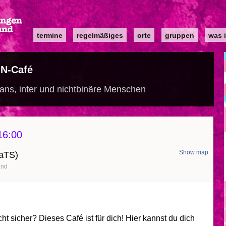
Main
termine
regelmäßiges
orte
gruppen
was i
navigation
IN-Café
ans, inter und nichtbinäre Menschen
16:00
Show map
KaTS)
and
icht sicher? Dieses Café ist für dich! Hier kannst du dich