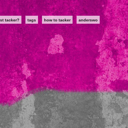
st tacker?
tags
how to tacker
anderswo