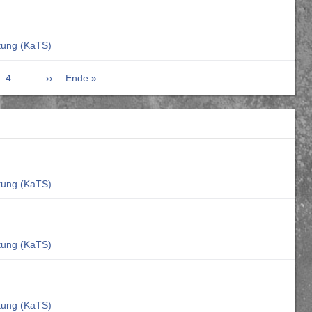
ltung (KaTS)
ite
Seite
4
…
Nächste
››
Letzte
Ende »
Seite
Seite
ltung (KaTS)
ltung (KaTS)
ltung (KaTS)