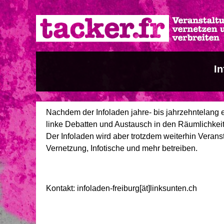
Direkt
zum
Inhalt
In
Nachdem der Infoladen jahre- bis jahrzehntelang e
linke Debatten und Austausch in den Räumlichkeit
Der Infoladen wird aber trotzdem weiterhin Vera
Vernetzung, Infotische und mehr betreiben.
Kontakt: infoladen-freiburg[ät]linksunten.ch