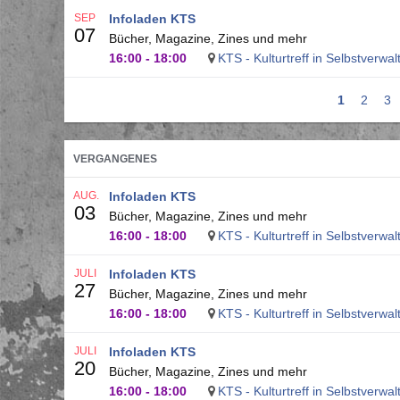
SEP
Infoladen KTS
07
Bücher, Magazine, Zines und mehr
16:00
-
18:00
KTS - Kulturtreff in Selbstverwa
Aktuelle
1
Seite
2
Se
3
Seitennummerierung
Seite
VERGANGENES
AUG.
Infoladen KTS
03
Bücher, Magazine, Zines und mehr
16:00
-
18:00
KTS - Kulturtreff in Selbstverwa
JULI
Infoladen KTS
27
Bücher, Magazine, Zines und mehr
16:00
-
18:00
KTS - Kulturtreff in Selbstverwa
JULI
Infoladen KTS
20
Bücher, Magazine, Zines und mehr
16:00
-
18:00
KTS - Kulturtreff in Selbstverwa