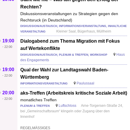
Rechten?
Diskussionsveranstaltungen zu Strategien gegen den
Rechtsruck (in Deutschland)
DISKUSSION/AUSTAUSCH, INFORMATIONSVERANSTALTUNG, INHALTLICHE
Kleiner Saal, Bügerhaus, Müllheim
VERANSTALTUNG
19:00
Dialogabend zum Thema Migration mit Fokus
-
22:00
auf Wertekonflikte
Haus
DISKUSSION/AUSTAUSCH, PLENUM & TREFFEN, WORKSHOP
des Engagements
19:00
Qual der Wahl zur Landtagswahl Baden-
-
22:00
Württemberg
Paulussaal
INFORMATIONSVERANSTALTUNG
20:00
aks-Treffen (Arbeitskreis kritische Soziale Arbeit)
-
22:00
monatliches Treffen
Luftschloss
Arne-Torgersen-Straße 24,
PLENUM & TREFFEN
bei „Gemeinschaftsraum“ klingeln oder Zugang über den
Innenhof
REGELMÄSSIGES