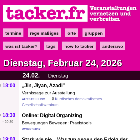
Direkt
zum
Inhalt
termine
regelmäßiges
orte
gruppen
Main
navigation
was ist tacker?
tags
how to tacker
anderswo
Dienstag, Februar 24, 2026
24.02.
Dienstag
18:00
„Jin, Jiyan, Azadi"
Vernissage zur Ausstellung
Kurdisches demokratisches
AUSSTELLUNG
Gesellschaftszentrum
18:30
Online: Digital Organizing
-
20:30
Bewegungen Bewegen: Praxistools
WORKSHOP
19:00
Stark wie nie – Was tun gegen den Erfolg der