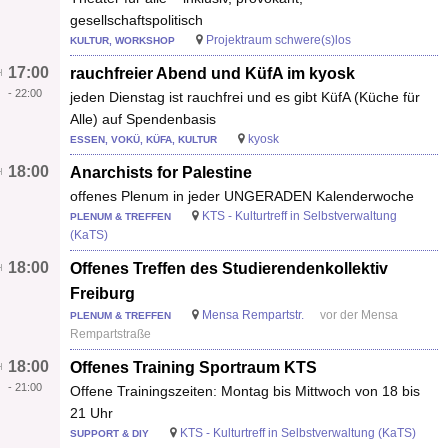
gesellschaftspolitisch
Projektraum schwere(s)los
KULTUR, WORKSHOP
17:00
rauchfreier Abend und KüfA im kyosk
-
22:00
jeden Dienstag ist rauchfrei und es gibt KüfA (Küche für
Alle) auf Spendenbasis
kyosk
ESSEN, VOKÜ, KÜFA, KULTUR
18:00
Anarchists for Palestine
offenes Plenum in jeder UNGERADEN Kalenderwoche
KTS - Kulturtreff in Selbstverwaltung
PLENUM & TREFFEN
(KaTS)
18:00
Offenes Treffen des Studierendenkollektiv
Freiburg
Mensa Rempartstr.
vor der Mensa
PLENUM & TREFFEN
Rempartstraße
18:00
Offenes Training Sportraum KTS
-
21:00
Offene Trainingszeiten: Montag bis Mittwoch von 18 bis
21 Uhr
KTS - Kulturtreff in Selbstverwaltung (KaTS)
SUPPORT & DIY