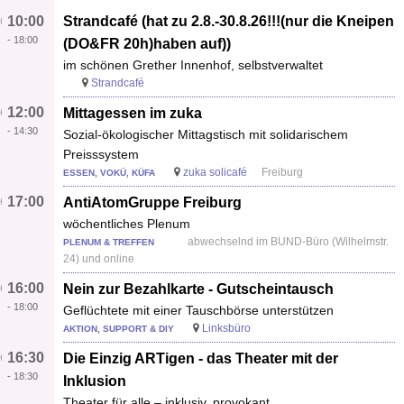
10:00
Strandcafé (hat zu 2.8.-30.8.26!!!(nur die Kneipen
-
18:00
(DO&FR 20h)haben auf))
im schönen Grether Innenhof, selbstverwaltet
Strandcafé
12:00
Mittagessen im zuka
-
14:30
Sozial-ökologischer Mittagstisch mit solidarischem
Preisssystem
zuka solicafé
Freiburg
ESSEN, VOKÜ, KÜFA
17:00
AntiAtomGruppe Freiburg
wöchentliches Plenum
abwechselnd im BUND-Büro (Wilhelmstr.
PLENUM & TREFFEN
24) und online
16:00
Nein zur Bezahlkarte - Gutscheintausch
-
18:00
Geflüchtete mit einer Tauschbörse unterstützen
Linksbüro
AKTION, SUPPORT & DIY
16:30
Die Einzig ARTigen - das Theater mit der
-
18:30
Inklusion
Theater für alle – inklusiv, provokant,