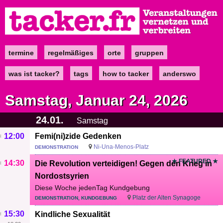
Direkt
zum
Inhalt
termine
regelmäßiges
orte
gruppen
Main
navigation
was ist tacker?
tags
how to tacker
anderswo
Samstag, Januar 24, 2026
24.01.
Samstag
12:00
Femi(ni)zide Gedenken
Ni-Una-Menos-Platz
DEMONSTRATION
★ FEATURED ★
14:30
Die Revolution verteidigen! Gegen den Krieg in
Nordostsyrien
Diese Woche jedenTag Kundgebung
Platz der Alten Synagoge
DEMONSTRATION, KUNDGEBUNG
15:30
Kindliche Sexualität