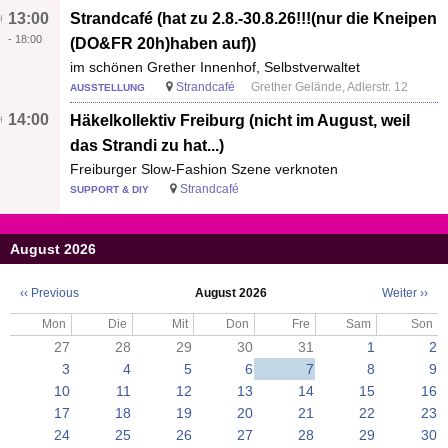
13:00
Strandcafé (hat zu 2.8.-30.8.26!!!(nur die Kneipen
-
18:00
(DO&FR 20h)haben auf))
im schönen Grether Innenhof, Selbstverwaltet
Strandcafé
Grether Gelände, Adlerstr. 12
AUSSTELLUNG
14:00
Häkelkollektiv Freiburg (nicht im August, weil
das Strandi zu hat...)
Freiburger Slow-Fashion Szene verknoten
Strandcafé
SUPPORT & DIY
August 2026
‹‹
Previous
August 2026
Weiter
››
Seitennummerierung
Mon
Die
Mit
Don
Fre
Sam
Son
27
28
29
30
31
1
2
3
4
5
6
7
8
9
10
11
12
13
14
15
16
17
18
19
20
21
22
23
24
25
26
27
28
29
30