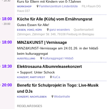
-
18:30
Kurs für Eltern mit Kindern von 0-7Jahren
Familienzentrum Lindenblüte
FILI-Raum DG
WORKSHOP
Haus 037
18:00
Küche für Alle (Küfa) vom Ernährungsrat
-
20:00
Gutes Essen für Alle!
ganz woanders
Quartiersarbeit
ESSEN, VOKÜ, KÜFA
Zähringen, Zähringer Str. 346, 79108 Freiburg im Breisgau
18:00
MiNZ&KUNST | Vernissage
MiNZ&KUNST-Vernissage am 24.01.26. in der hilda5
beim kulturaggregat
Kulturaggregat / Hilda5
AUSSTELLUNG
18:30
Elektrosauna Albumreleasekonzert
+ Support: Unter Schock
KuCa
KONZERT, PARTY/FEST
20:00
Benefiz für Schulprojekt in Togo: Live-Musik
und DJs
Wodanhalle
KONZERT, NACHTLEBEN
REGELMÄSSIGES