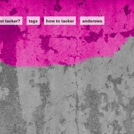
st tacker?
tags
how to tacker
anderswo