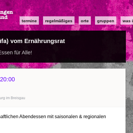
Main
termine
regelmäßiges
orte
gruppen
was i
navigation
üfa) vom Ernährungsrat
ssen für Alle!
20:00
burg im Breisgau
haftlichen Abendessen mit saisonalen & regionalen