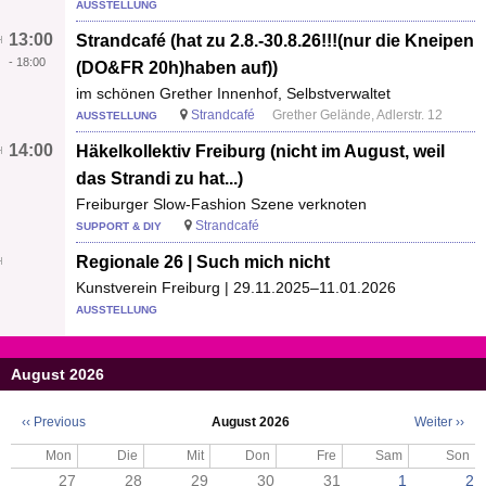
AUSSTELLUNG
13:00
Strandcafé (hat zu 2.8.-30.8.26!!!(nur die Kneipen
-
18:00
(DO&FR 20h)haben auf))
im schönen Grether Innenhof, Selbstverwaltet
Strandcafé
Grether Gelände, Adlerstr. 12
AUSSTELLUNG
14:00
Häkelkollektiv Freiburg (nicht im August, weil
das Strandi zu hat...)
Freiburger Slow-Fashion Szene verknoten
Strandcafé
SUPPORT & DIY
Regionale 26 | Such mich nicht
Kunstverein Freiburg | 29.11.2025–11.01.2026
AUSSTELLUNG
August 2026
‹‹
Previous
August 2026
Weiter
››
Seitennummerierung
Mon
Die
Mit
Don
Fre
Sam
Son
27
28
29
30
31
1
2