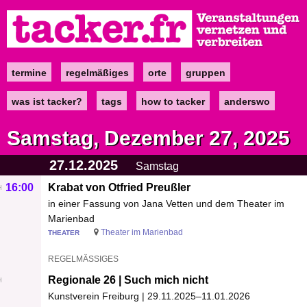
Direkt
zum
Inhalt
termine
regelmäßiges
orte
gruppen
Main
navigation
was ist tacker?
tags
how to tacker
anderswo
Samstag, Dezember 27, 2025
27.12.2025
Samstag
16:00
Krabat von Otfried Preußler
in einer Fassung von Jana Vetten und dem Theater im
Marienbad
Theater im Marienbad
THEATER
REGELMÄSSIGES
Regionale 26 | Such mich nicht
Kunstverein Freiburg | 29.11.2025–11.01.2026