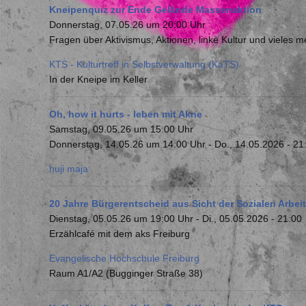
Kneipenquiz zur Ende Gelände Massenaktion
Donnerstag, 07.05.26 um 20:00 Uhr
Fragen über Aktivismus, Aktionen, linke Kultur und vieles m
KTS - Kulturtreff in Selbstverwaltung (KaTS)
In der Kneipe im Keller
Oh, how it hurts - leben mit Akne
Samstag, 09.05.26 um 15:00 Uhr
Donnerstag, 14.05.26 um 14:00 Uhr
-
Do., 14.05.2026 - 21
huji maja
20 Jahre Bürgerentscheid aus Sicht der Sozialen Arbeit
Dienstag, 05.05.26 um 19:00 Uhr
-
Di., 05.05.2026 - 21:00
Erzählcafé mit dem aks Freiburg
Evangelische Hochschule Freiburg
Raum A1/A2 (Bugginger Straße 38)