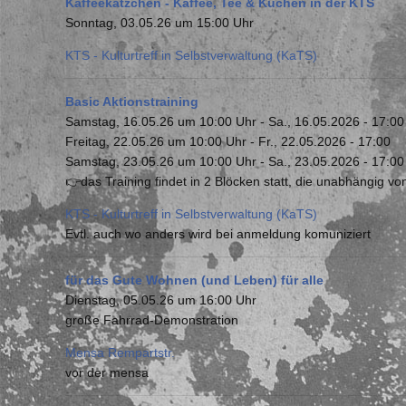
Kaffeekätzchen - Kaffee, Tee & Kuchen in der KTS
Sonntag, 03.05.26 um 15:00 Uhr
KTS - Kulturtreff in Selbstverwaltung (KaTS)
Basic Aktionstraining
Samstag, 16.05.26 um 10:00 Uhr
-
Sa., 16.05.2026 - 17:00
Freitag, 22.05.26 um 10:00 Uhr
-
Fr., 22.05.2026 - 17:00
Samstag, 23.05.26 um 10:00 Uhr
-
Sa., 23.05.2026 - 17:00
👉das Training findet in 2 Blöcken statt, die unabhängig 
KTS - Kulturtreff in Selbstverwaltung (KaTS)
Evtl. auch wo anders wird bei anmeldung komuniziert
für das Gute Wohnen (und Leben) für alle
Dienstag, 05.05.26 um 16:00 Uhr
große Fahrrad-Demonstration
Mensa Rempartstr.
vor der mensa