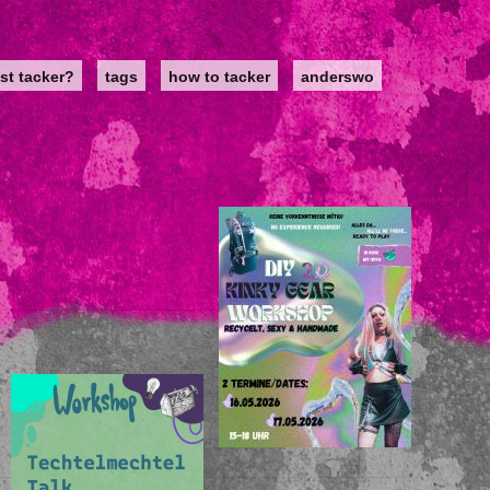
st tacker?
tags
how to tacker
anderswo