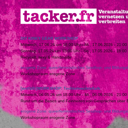
Direkt
zum
Inhalt
DIY KINKY GEAR WORKSHOP
Mittwoch, 17.06.26 um 18:00 Uhr
-
Mi., 17.06.2026 - 21:00
Sonntag, 17.05.26 um 15:00 Uhr
-
So., 17.05.2026 - 18:00
Recycelt, sexy & Handmade
erogene Zone: queerfeministisches Sexshop- und Bildungsk
Workshopraum erogene Zone
[entfällt]WORKSHOP: Techtelmechteltalk
Mittwoch, 06.05.26 um 18:00 Uhr
-
Mi., 06.05.2026 - 21:00
Rund um die Basics und Feinheiten von Gesprächen über
erogene Zone: queerfeministisches Sexshop- und Bildungsk
Workshopraum erogene Zone