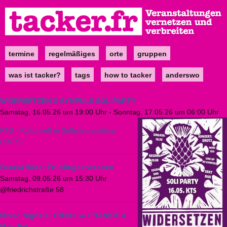
Direkt
zum
Inhalt
termine
regelmäßiges
orte
gruppen
Main
navigation
was ist tacker?
tags
how to tacker
anderswo
WIDERSETZEN X SYMPULS SOLIPARTY
Samstag, 16.05.26 um 19:00 Uhr
-
Sonntag, 17.05.26 um 06:00 Uhr
KTS - Kulturtreff in Selbstverwaltung
(KaTS)
Beats&Bilder Frühlingserwachen
Samstag, 09.05.26 um 15:30 Uhr
@friedrichstraße 58
Mixed Signals: Offsite w/ FRANKIE &
Man Rei