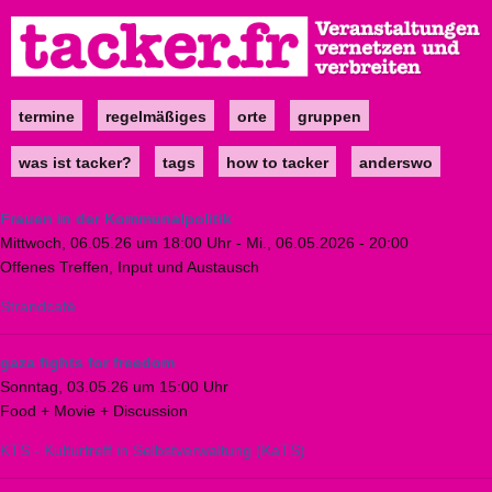
Direkt
zum
Inhalt
termine
regelmäßiges
orte
gruppen
Main
navigation
was ist tacker?
tags
how to tacker
anderswo
Frauen in der Kommunalpolitik
Mittwoch, 06.05.26 um 18:00 Uhr
-
Mi., 06.05.2026 - 20:00
Offenes Treffen, Input und Austausch
Strandcafé
gaza fights for freedom
Sonntag, 03.05.26 um 15:00 Uhr
Food + Movie + Discussion
KTS - Kulturtreff in Selbstverwaltung (KaTS)