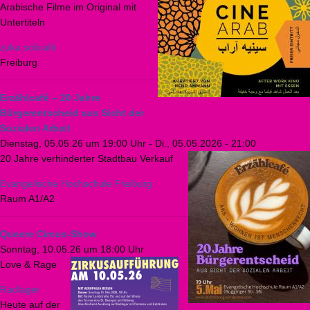
Arabische Filme im Original mit
Untertiteln
zuka solicafé
Freiburg
Erzählcafé – 20 Jahre
Bürgerentscheid aus Sicht der
Sozialen Arbeit
Dienstag, 05.05.26 um 19:00 Uhr
-
Di., 05.05.2026 - 21:00
20 Jahre verhinderter Stadtbau Verkauf
Evangelische Hochschule Freiburg
Raum A1/A2
Queere Circus-Show
Sonntag, 10.05.26 um 18:00 Uhr
Love & Rage
Radlager
Heute auf der