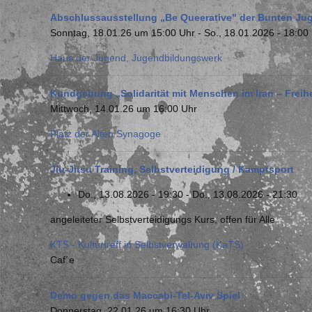
Abschlussausstellung „Be Queerative" der Bunten Ju
Sonntag, 18.01.26 um 15:00 Uhr
-
So., 18.01.2026 - 18:00
Haus der Jugend, Jugendbildungswerk
Kundgebung „Solidarität mit Menschen im Iran – Freih
Mittwoch, 14.01.26 um 16:00 Uhr
Platz der Alten Synagoge
Jiu-Jitsu Training, Selbstverteidigung / Kampfsport
Do., 13.08.2026 - 19:30
-
Do., 13.08.2026 - 21:30
angeleiteter Selbstverteidigungs Kurs, offen für Alle
KTS - Kulturtreff in Selbstverwaltung (KaTS)
Caf´e
Demo gegen das Maccabi-Tel-Aviv Spiel
Donnerstag, 22.01.26 um 16:30 Uhr