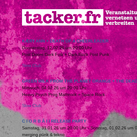
Direkt
zum
Inhalt
KÆRY ANN + DEATH OF A CHEERLEADER
Donnerstag, 12.02.26 um 20:00 Uhr
Post Doom Dark Folk + Dark Rock Post Punk
Slow Club
GREEN MILK FROM THE PLANET ORANGE + THE DEA
Mittwoch, 04.02.26 um 20:00 Uhr
Heavy Psych Prog Mathrock + Space Rock
Slow Club
C I O R B Ă I I RELEASE PARTY
Samstag, 31.01.26 um 20:00 Uhr
-
Sonntag, 01.02.26 um 
merging pünk & tekno