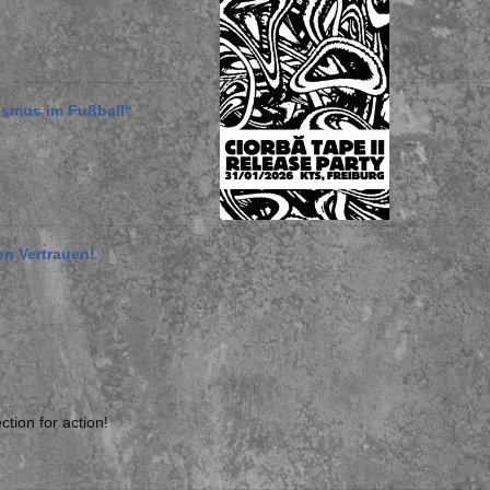
ismus im Fußball“
on Vertrauen!
tion for action!