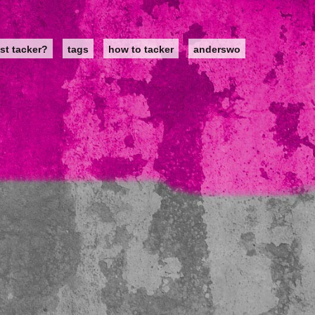
st tacker?
tags
how to tacker
anderswo