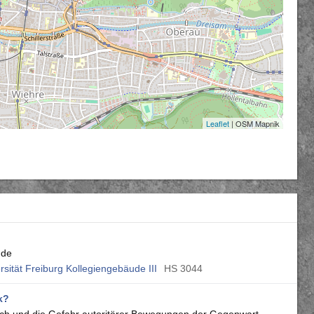
Leaflet
| OSM Mapnik
nde
rsität Freiburg Kollegiengebäude III
HS 3044
k?