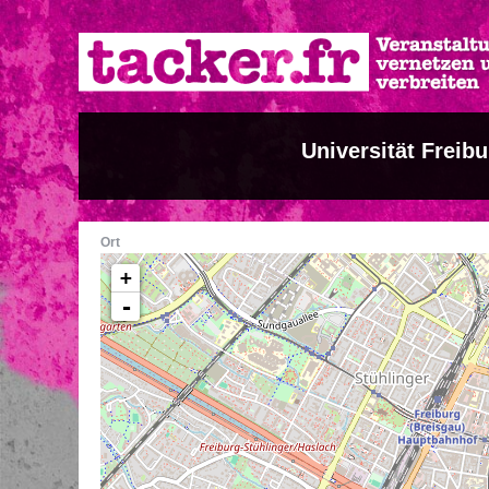
Direkt
zum
Inhalt
Universität Freib
Ort
+
-