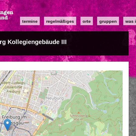
Main
termine
regelmäßiges
orte
gruppen
was i
navigation
urg Kollegiengebäude III