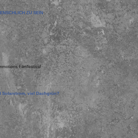
MENSCHLICH ZU SEIN
motions Filmfestival
el Solarstrom, viel Dachgrün?