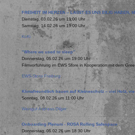
FREIHEIT IM HERZEN – LASST ES UNS EILIG HABEN, 
Dienstag, 03.02.26 um 19:00 Uhr
Samstag, 14.02.26 um 19:00 Uhr
KoKi
“Where we used to sleep”
Donnerstag, 05.02.26 um 19:00 Uhr
Filmvorführung im EWS Store in Kooperation mit dem Green
EWS-Store Freiburg
Klimafreundlich bauen auf Kleinescholz – viel Holz, vi
Sonntag, 08.02.26 um 11:00 Uhr
Weingut Andreas Dilger
Onboarding Plenum - ROSA Rolling Safespace
Donnerstag, 05.02.26 um 18:30 Uhr