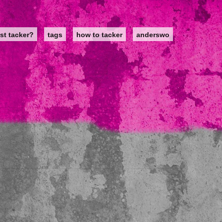
st tacker?
tags
how to tacker
anderswo