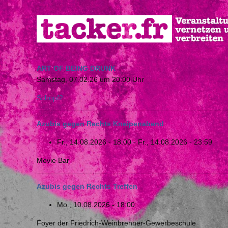
Direkt
zum
Inhalt
ART OF BEING DRUNK
Samstag, 07.02.26 um 20:00 Uhr
Schopf2
Azubis gegen Rechts Kneipenabend
Fr., 14.08.2026 - 18:00
-
Fr., 14.08.2026 - 23:59
Movie Bar
Azubis gegen Rechts Treffen
Mo., 10.08.2026 - 18:00
Foyer der Friedrich-Weinbrenner-Gewerbeschule