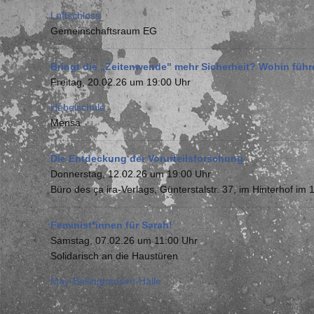
Luftschloss
Gemeinschaftsraum EG
Bringt die „Zeitenwende" mehr Sicherheit? Wohin füh
Freitag, 20.02.26 um 19:00 Uhr
Hebelschule
Mensa
Die Entdeckung der Vorurteilsforschung
Donnerstag, 12.02.26 um 19:00 Uhr
Büro des ça ira-Verlags, Günterstalstr. 37, im Hinterhof im 
Feminist*innen für Sarah!
Samstag, 07.02.26 um 11:00 Uhr
Solidarisch an die Haustüren
May-Bellinghausen-Halle