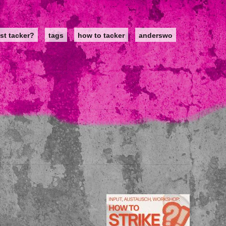
st tacker?
tags
how to tacker
anderswo