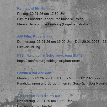
Kein Land für Niemand
Freitag, 30.01.26 um 17:30 Uhr
Film mit anschließender Podiumsdiskussion
Mensa Hebelschule Freiburg (Engelbergstraße 2)
### Film: Kobanê ###
Donnerstag, 29.01.26 um 19:00 Uhr
-
Do., 29.01.2026 - 22
Filmvorführung
KTS - Kulturtreff in Selbstverwaltung (KaTS)
https://katsfreiburg.noblogs.org/barrieren/
Familien vor der Wahl
Montag, 02.02.26 um 19:30 Uhr
-
Mo., 02.02.2026 - 22:00
Kandidat:innen und Bürger:innen im Gespräch über Familien
A dead leaf falls on my path
Donnerstag, 29.01.26 um 19:30 Uhr
Percaso String Quartet