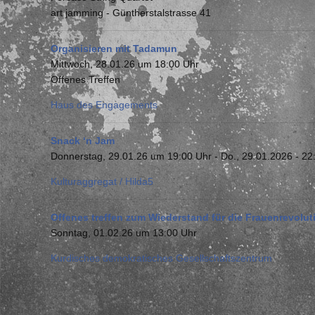
art jamming - Güntherstalstrasse 41
Organisieren mit Tadamun
Mittwoch, 28.01.26 um 18:00 Uhr
Offenes Treffen
Haus des Engagements
Snack ‘n Jam
Donnerstag, 29.01.26 um 19:00 Uhr
-
Do., 29.01.2026 - 22
Kulturaggregat / Hilda5
Offenes treffen zum Wiederstand für die Frauenrevolut
Sonntag, 01.02.26 um 13:00 Uhr
Kurdisches demokratisches Gesellschaftszentrum
Seitennummerierung