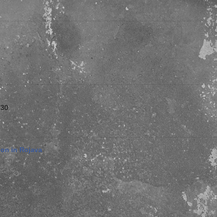
:30
ion in Rojava