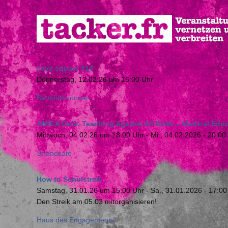
Direkt
zum
Inhalt
save square #14
Donnerstag, 12.02.26 um 16:00 Uhr
Bertoldsbrunnen
AMICA Café: Teaching Against All Odds – Medical Educ
Mittwoch, 04.02.26 um 18:00 Uhr
-
Mi., 04.02.2026 - 20:00
Strandcafé
How to Schulstreik
Samstag, 31.01.26 um 15:00 Uhr
-
Sa., 31.01.2026 - 17:00
Den Streik am 05.03 mitorganisieren!
Haus des Engagements