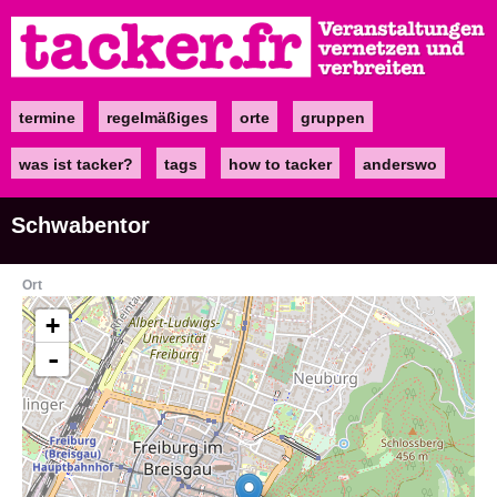
Direkt
zum
Inhalt
termine
regelmäßiges
orte
gruppen
Main
navigation
was ist tacker?
tags
how to tacker
anderswo
Schwabentor
Ort
+
-