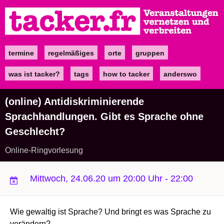
Direkt
zum
Inhalt
termine
regelmäßiges
orte
gruppen
Main
navigation
was ist tacker?
tags
how to tacker
anderswo
(online) Antidiskriminierende
Sprachhandlungen. Gibt es Sprache ohne
Geschlecht?
Online-Ringvorlesung
Mittwoch, 24.06.20 um 20:00 Uhr
-
22:00
Wie gewaltig ist Sprache? Und bringt es was Sprache zu
verändern?