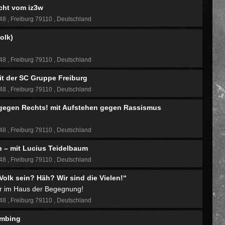
cht vom iz3w
 48
Freiburg 79110
Deutschland
olk)
 48
Freiburg 79110
Deutschland
it der SC Gruppe Freiburg
 48
Freiburg 79110
Deutschland
egen Rechts! mit Aufstehen gegen Rassismus
 48
Freiburg 79110
Deutschland
 – mit Lucius Teidelbaum
 48
Freiburg 79110
Deutschland
 Volk sein? Häh? Wir sind die Vielen!“
r im Haus der Begegnung!
 48
Freiburg 79110
Deutschland
ombing