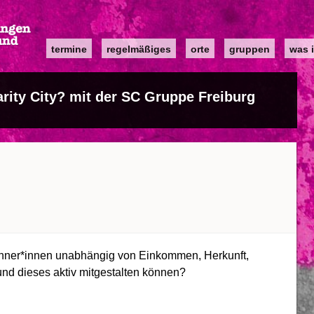
Main
termine
regelmäßiges
orte
gruppen
was i
navigation
rity City? mit der SC Gruppe Freiburg
ohner*innen unabhängig von Einkommen, Herkunft,
und dieses aktiv mitgestalten können?