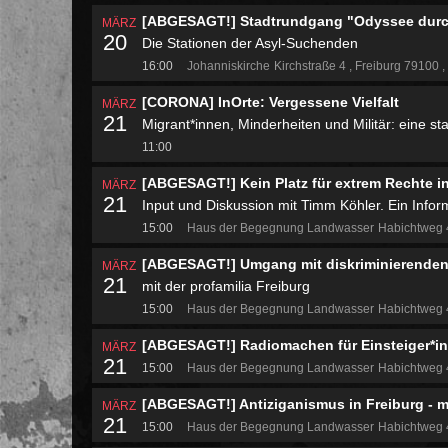
[ABGESAGT!] Stadtrundgang "Odyssee durc
MÄRZ
20
Die Stationen der Asyl-Suchenden
16:00
Johanniskirche
Kirchstraße 4
Freiburg 79100
[CORONA] InOrte: Vergessene Vielfalt
MÄRZ
21
Migrant*innen, Minderheiten und Militär: eine s
11:00
[ABGESAGT!] Kein Platz für extrem Rechte i
MÄRZ
21
Input und Diskussion mit Timm Köhler. Ein Info
15:00
Haus der Begegnung Landwasser
Habichtweg
[ABGESAGT!] Umgang mit diskriminierenden B
MÄRZ
21
mit der profamilia Freiburg
15:00
Haus der Begegnung Landwasser
Habichtweg
[ABGESAGT!] Radiomachen für Einsteiger*inn
MÄRZ
21
15:00
Haus der Begegnung Landwasser
Habichtweg
[ABGESAGT!] Antiziganismus in Freiburg - 
MÄRZ
21
15:00
Haus der Begegnung Landwasser
Habichtweg