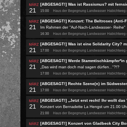
[ABGESAGT!] Was ist Rassismus? mit fernsi
MÄRZ
21
15:00
Haus der Begegnung Landwasser
Habichtweg
[ABGESAGT!] Konzert: The Beltroses (Anti-F
MÄRZ
21
Im Rahmen der "Auf-Nach-Landwasser- Reihe"
16:30
Haus der Begegnung Landwasser
Habichtweg
[ABGESAGT!] Was ist eine Solidarity City? m
MÄRZ
21
17:00
Haus der Begegnung Landwasser
Habichtweg
[ABGESAGT!] Werde Stammtischkämpfer*in g
MÄRZ
21
„Das wird man doch mal sagen dürfen...“?!?
17:00
Haus der Begegnung Landwasser
Habichtweg
[ABGESAGT!] Rechte Szene(n) im Südwesten
MÄRZ
21
17:00
Haus der Begegnung Landwasser
Habichtweg
[ABGESAGT!] „Jetzt erst recht! Ihr wollt das
MÄRZ
21
Konzert von Bernadette La Hengst um 21.00 Uh
21:00
Haus der Begegnung Landwasser
Habichtweg
[ABGESAGT!] Konzert von Gladbeck City B
MÄRZ