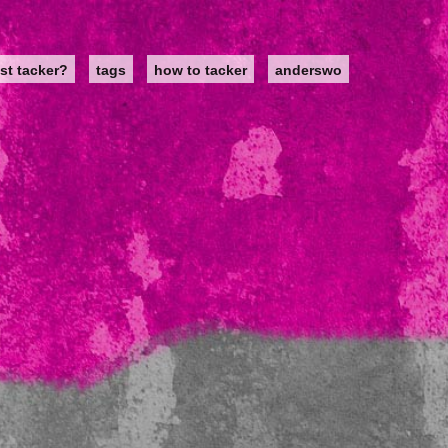
st tacker?
tags
how to tacker
anderswo