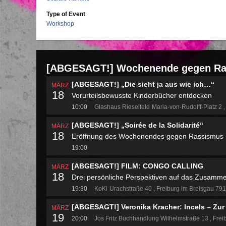
Type of Event
Workshop
[ABGESAGT!] Wochenende gegen R
[ABGESAGT!] „Die sieht ja aus wie ich…“
MÄRZ
18
Vorurteilsbewusste Kinderbücher entdecken
10:00
Glashaus Rieselfeld
Maria-von-Rudolff-Platz 2
[ABGESAGT!] „Soirée de la Solidarité“
MÄRZ
18
Eröffnung des Wochenendes gegen Rassismus
19:00
[ABGESAGT!] FILM: CONGO CALLING
MÄRZ
18
Drei persönliche Perspektiven auf das Zusamm
19:30
KoKi
Urachstraße 40
Freiburg im Breisgau 79
[ABGESAGT!] Veronika Kracher: Incels – Zur
MÄRZ
19
20:00
Jos Fritz Buchhandlung
Wilhelmstraße 13
Frei