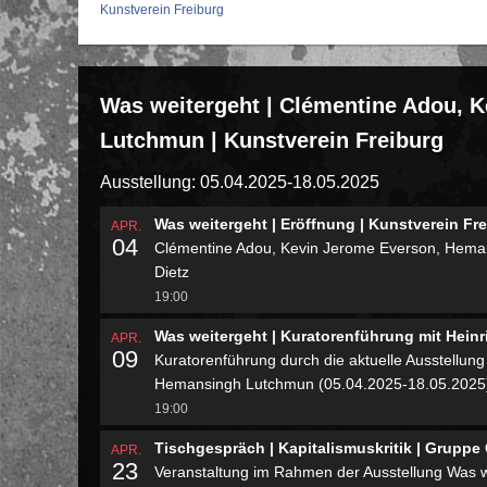
Kunstverein Freiburg
Was weitergeht | Clémentine Adou, 
Lutchmun | Kunstverein Freiburg
Ausstellung: 05.04.2025-18.05.2025
Was weitergeht | Eröffnung | Kunstverein Fr
APR.
04
Clémentine Adou, Kevin Jerome Everson, Hemans
Dietz
19:00
Was weitergeht | Kuratorenführung mit Heinri
APR.
09
Kuratorenführung durch die aktuelle Ausstellun
Hemansingh Lutchmun (05.04.2025-18.05.2025
19:00
Tischgespräch | Kapitalismuskritik | Gruppe 
APR.
23
Veranstaltung im Rahmen der Ausstellung Was w