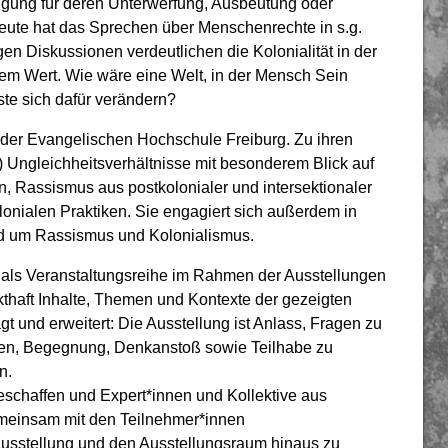
igung für deren Unterwerfung, Ausbeutung oder
te hat das Sprechen über Menschenrechte in s.g.
en Diskussionen verdeutlichen die Kolonialität in der
m Wert. Wie wäre eine Welt, in der Mensch Sein
e sich dafür verändern?
 an der Evangelischen Hochschule Freiburg. Zu ihren
 Ungleichheitsverhältnisse mit besonderem Blick auf
n, Rassismus aus postkolonialer und intersektionaler
onialen Praktiken. Sie engagiert sich außerdem in
nd um Rassismus und Kolonialismus.
als Veranstaltungsreihe im Rahmen der Ausstellungen
thaft Inhalte, Themen und Kontexte der gezeigten
t und erweitert: Die Ausstellung ist Anlass, Fragen zu
ürfen, Begegnung, Denkanstoß sowie Teilhabe zu
n.
geschaffen und Expert*innen und Kollektive aus
emeinsam mit den Teilnehmer*innen
 Ausstellung und den Ausstellungsraum hinaus zu