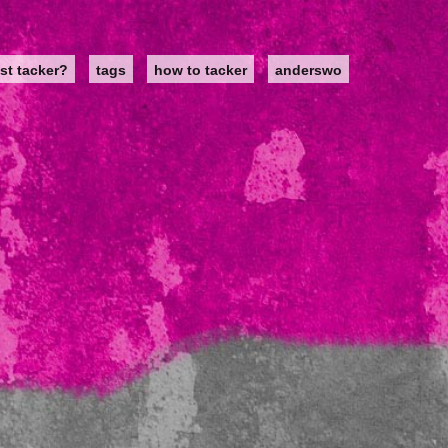
st tacker?
tags
how to tacker
anderswo