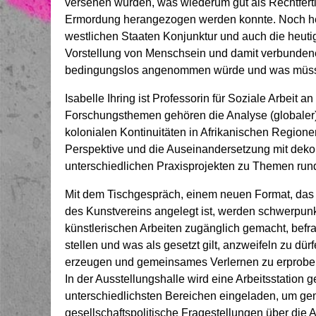
versehen wurden, was wiederum gut als Rechtfert
Ermordung herangezogen werden konnte. Noch heu
westlichen Staaten Konjunktur und auch die heutig
Vorstellung von Menschsein und damit verbundene
bedingungslos angenommen würde und was müsst
Isabelle Ihring ist Professorin für Soziale Arbeit
Forschungsthemen gehören die Analyse (globaler)
kolonialen Kontinuitäten in Afrikanischen Regione
Perspektive und die Auseinandersetzung mit dekol
unterschiedlichen Praxisprojekten zu Themen ru
Mit dem Tischgespräch, einem neuen Format, das 
des Kunstvereins angelegt ist, werden schwerpunk
künstlerischen Arbeiten zugänglich gemacht, befrag
stellen und was als gesetzt gilt, anzweifeln zu d
erzeugen und gemeinsames Verlernen zu erprobe
In der Ausstellungshalle wird eine Arbeitsstation 
unterschiedlichsten Bereichen eingeladen, um g
gesellschaftspolitische Fragestellungen über die