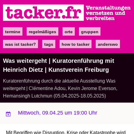
Direkt
zum
Inhalt
termine
regelmäßiges
orte
gruppen
Main
navigation
was ist tacker?
tags
how to tacker
anderswo
Was weitergeht | Kuratorenführung mit
Heinrich Dietz | Kunstverein Freiburg
Kuratorenführung durch die aktuelle Ausstellung Was
weitergeht | Clémentine Adou, Kevin Jerome Everson,
Hemansingh Lutchmun (05.04.2025-18.05.2025)
Mittwoch, 09.04.25 um 19:00 Uhr
Mit Begriffen wie Disruption, Krise oder Katastrophe wird