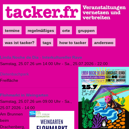
Direkt
zum
Inhalt
termine
regelmäßiges
orte
gruppen
Main
navigation
was ist tacker?
tags
how to tacker
anderswo
Linda Noche de Dia - Interkultureller Rave
Samstag, 25.07.26 um 14:00 Uhr
-
Sa., 25.07.2026 - 22:00
Dietenbachpark
Freifläche
Flohmarkt in Weingarten
Samstag, 25.07.26 um 09:00 Uhr
-
Sa.,
25.07.2026 - 14:00
Am Brunnen
beim
Drachenberg,