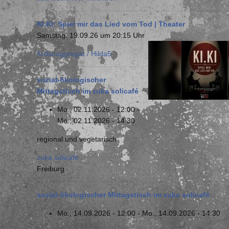
KI.KI: Spiel mir das Lied vom Tod | Theater
Samstag, 19.09.26 um 20:15 Uhr
Kulturaggregat / Hilda5
sozial-ökologischer
Mittagstisch im zuka solicafé
Mo., 02.11.2026 - 12:00
-
Mo., 02.11.2026 - 14:30
regional und vegetarisch
zuka solicafé
Freiburg
sozial-ökologischer Mittagstisch im zuka solicafé
Mo., 14.09.2026 - 12:00
-
Mo., 14.09.2026 - 14:30