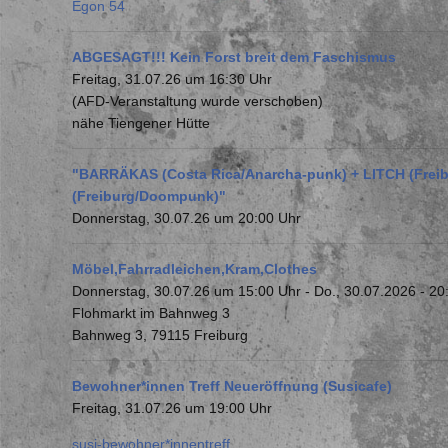
Egon 54
ABGESAGT!!! Kein Forst breit dem Faschismus
Freitag, 31.07.26 um 16:30 Uhr
(AFD-Veranstaltung wurde verschoben)
nähe Tiengener Hütte
"BARRÄKAS (Costa Rica/Anarcha-punk) + LITCH (Frei
(Freiburg/Doompunk)"
Donnerstag, 30.07.26 um 20:00 Uhr
Möbel,Fahrradleichen,Kram,Clothes
Donnerstag, 30.07.26 um 15:00 Uhr
-
Do., 30.07.2026 - 20
Flohmarkt im Bahnweg 3
Bahnweg 3, 79115 Freiburg
Bewohner*innen Treff Neueröffnung (Susicafe)
Freitag, 31.07.26 um 19:00 Uhr
susi-bewohner*innentreff