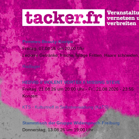
Direkt
zum
Inhalt
Pommes-Beauty-Kneipe
Freitag, 07.08.26 um 20:00 Uhr
Leckere Getränke, frische, fettige Fritten, Haare schneiden
Radlager
HEDVIG // VIOLENT VORTEX // MISSING STEVE
Freitag, 21.08.26 um 20:00 Uhr
-
Fr., 21.08.2026 - 23:55
Konzert
KTS - Kulturtreff in Selbstverwaltung (KaTS)
Stammtisch der Gruppe Widerspruch Freiburg
Donnerstag, 13.08.26 um 19:00 Uhr