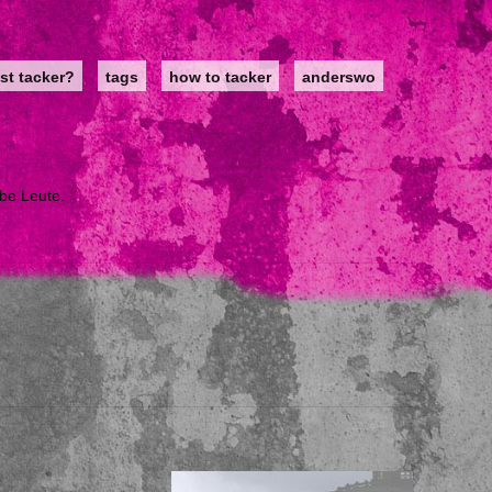
st tacker?
tags
how to tacker
anderswo
ebe Leute.