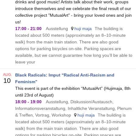
drinks and good music! Artists talk about their work, groups
introduce themselves and we celebrate the final result of our
collective project "MutualArt" - bring your loved ones and join
us!
17:00
-
21:00
Ausstellung
huji maja
The building is
located about 500 meters (approximately an 8–10-minute
walk) from the main train station. There are also good
options for parking bicycles on-site. Parking spaces are
available, but we cannot guarantee how long you’ll be able to
leave your
AUG.
Black Radicals: Imput “Radical Anti-Racism and
10
Feminism”
This event is part of the exhibition “MutualArt” (Hujimaja, 8th
until 23rd of August)
18:00
-
19:00
Ausstellung, Diskussion/Austausch,
Informationsveranstaltung, Inhaltliche Veranstaltung, Plenum
& Treffen, Vortrag, Workshop
huji maja
The building is
located about 500 meters (approximately an 8–10-minute
walk) from the main train station. There are also good
options for parking bicycles on-site. Parking spaces are