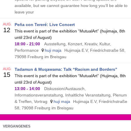
available, but we cannot guarantee how long you’ll be able to
leave your
AUG.
Peña con Tereré: Live Concert
12
This event is part of the exhibition “MutualArt” (hujimaja, 8th
until 23rd of August)
18:00
-
21:00
Ausstellung, Konzert, Kreativ, Kultur,
Performance
huji maja
Hujimaja E.V, Friedrichstraße 58,
79098 Freiburg im Breisgau
AUG.
Tadamun & Muqawama: Talk “Racism and Borders”
15
This event is part of the exhibition “MutualArt” (Hujimaja, 8th
until 23rd of August)
13:00
-
14:00
Diskussion/Austausch,
Informationsveranstaltung, Inhaltliche Veranstaltung, Plenum
& Treffen, Vortrag
huji maja
Hujimaja E.V, Friedrichstraße
58, 79098 Freiburg im Breisgau
VERGANGENES