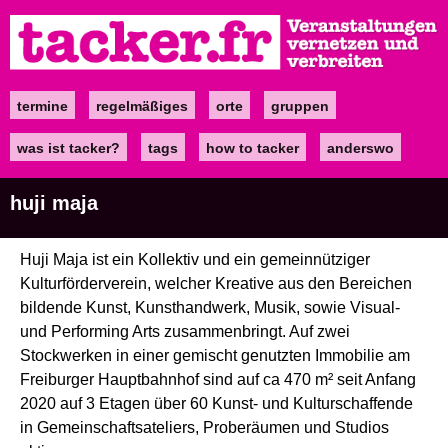
Direkt
zum
Inhalt
termine
regelmäßiges
orte
gruppen
Main
navigation
was ist tacker?
tags
how to tacker
anderswo
huji maja
Huji Maja ist ein Kollektiv und ein gemeinnütziger
Kulturförderverein, welcher Kreative aus den Bereichen
bildende Kunst, Kunsthandwerk, Musik, sowie Visual-
und Performing Arts zusammenbringt. Auf zwei
Stockwerken in einer gemischt genutzten Immobilie am
Freiburger Hauptbahnhof sind auf ca 470 m² seit Anfang
2020
auf 3 Etagen über 60
Kunst- und Kulturschaffende
in Gemeinschaftsateliers, Proberäumen und Studios