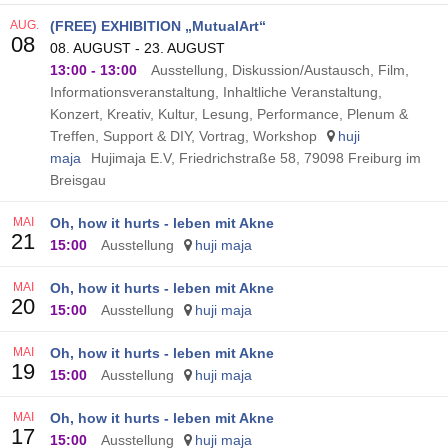
AUG.
(FREE) EXHIBITION „MutualArt“
08
08. AUGUST - 23. AUGUST
13:00
-
13:00
Ausstellung, Diskussion/Austausch, Film,
Informationsveranstaltung, Inhaltliche Veranstaltung,
Konzert, Kreativ, Kultur, Lesung, Performance, Plenum &
Treffen, Support & DIY, Vortrag, Workshop
huji
maja
Hujimaja E.V, Friedrichstraße 58, 79098 Freiburg im
Breisgau
MAI
Oh, how it hurts - leben mit Akne
21
15:00
Ausstellung
huji maja
MAI
Oh, how it hurts - leben mit Akne
20
15:00
Ausstellung
huji maja
MAI
Oh, how it hurts - leben mit Akne
19
15:00
Ausstellung
huji maja
MAI
Oh, how it hurts - leben mit Akne
17
15:00
Ausstellung
huji maja