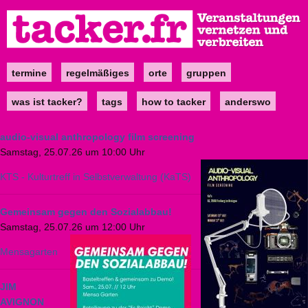
Direkt
zum
Inhalt
termine
regelmäßiges
orte
gruppen
Main
navigation
was ist tacker?
tags
how to tacker
anderswo
audio-visual anthropology film screening
Samstag, 25.07.26 um 10:00 Uhr
KTS - Kulturtreff in Selbstverwaltung (KaTS)
Gemeinsam gegen den Sozialabbau!
Samstag, 25.07.26 um 12:00 Uhr
Mensagarten
JIM
AVIGNON