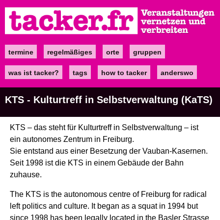
Direkt
zum
Inhalt
termine
regelmäßiges
orte
gruppen
Main
navigation
was ist tacker?
tags
how to tacker
anderswo
KTS - Kulturtreff in Selbstverwaltung (KaTS)
KTS – das steht für Kulturtreff in Selbstverwaltung – ist
ein autonomes Zentrum in Freiburg.
Sie entstand aus einer Besetzung der Vauban-Kasernen.
Seit 1998 ist die KTS in einem Gebäude der Bahn
zuhause.
The KTS is the autonomous centre of Freiburg for radical
left politics and culture. It began as a squat in 1994 but
since 1998 has been legally located in the Basler Strasse