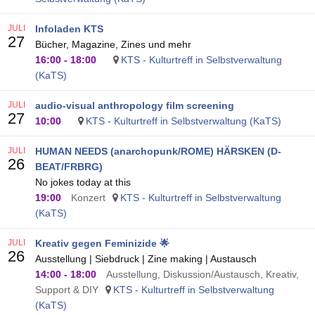
JULI
Infoladen KTS
27
Bücher, Magazine, Zines und mehr
16:00
-
18:00
KTS - Kulturtreff in Selbstverwaltung
(KaTS)
JULI
audio-visual anthropology film screening
27
10:00
KTS - Kulturtreff in Selbstverwaltung (KaTS)
JULI
HUMAN NEEDS (anarchopunk/ROME) HÄRSKEN (D-
26
BEAT/FRBRG)
No jokes today at this
19:00
Konzert
KTS - Kulturtreff in Selbstverwaltung
(KaTS)
JULI
Kreativ gegen Feminizide 🌟
26
Ausstellung | Siebdruck | Zine making | Austausch
14:00
-
18:00
Ausstellung, Diskussion/Austausch, Kreativ,
Support & DIY
KTS - Kulturtreff in Selbstverwaltung
(KaTS)