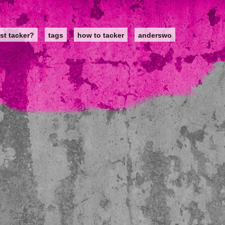
st tacker?
tags
how to tacker
anderswo