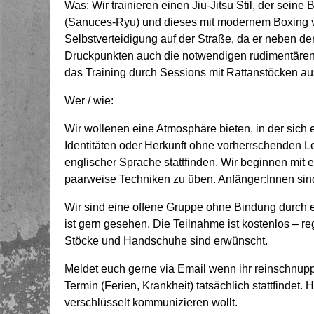
Was: Wir trainieren einen Jiu-Jitsu Stil, der seine 
(Sanuces-Ryu) und dieses mit modernem Boxing ver
Selbstverteidigung auf der Straße, da er neben d
Druckpunkten auch die notwendigen rudimentären Sc
das Training durch Sessions mit Rattanstöcken a
Wer / wie:
Wir wollenen eine Atmosphäre bieten, in der sich 
Identitäten oder Herkunft ohne vorherrschenden Le
englischer Sprache stattfinden. Wir beginnen mit
paarweise Techniken zu üben. Anfänger:Innen sin
Wir sind eine offene Gruppe ohne Bindung durch 
ist gern gesehen. Die Teilnahme ist kostenlos – r
Stöcke und Handschuhe sind erwünscht.
Meldet euch gerne via Email wenn ihr reinschnupper
Termin (Ferien, Krankheit) tatsächlich stattfindet.
verschlüsselt kommunizieren wollt.