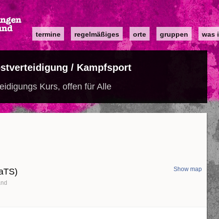
Main
termine
regelmäßiges
orte
gruppen
was i
navigation
lbstverteidigung / Kampfsport
eidigungs Kurs, offen für Alle
Show map
KaTS)
and