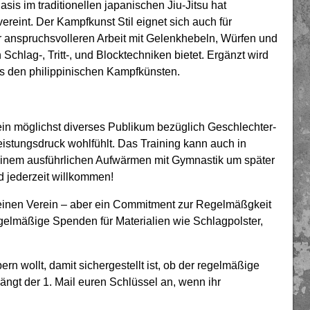
Basis im traditionellen japanischen Jiu-Jitsu hat
eint. Der Kampfkunst Stil eignet sich auch für
er anspruchsvolleren Arbeit mit Gelenkhebeln, Würfen und
hlag-, Tritt-, und Blocktechniken bietet. Ergänzt wird
us den philippinischen Kampfkünsten.
ein möglichst diverses Publikum bezüglich Geschlechter-
istungsdruck wohlfühlt. Das Training kann auch in
 einem ausführlichen Aufwärmen mit Gymnastik um später
d jederzeit willkommen!
einen Verein – aber ein Commitment zur Regelmäßgkeit
egelmäßige Spenden für Materialien wie Schlagpolster,
n wollt, damit sichergestellt ist, ob der regelmäßige
 Hängt der 1. Mail euren Schlüssel an, wenn ihr