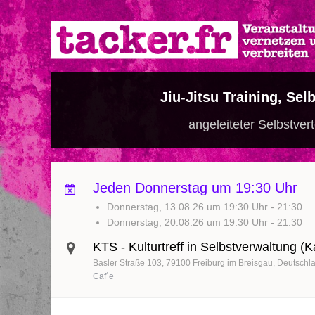
Direkt
zum
Inhalt
Jiu-Jitsu Training, Se
angeleiteter Selbstvert
Jeden Donnerstag um 19:30 Uhr
Donnerstag, 13.08.26 um 19:30 Uhr
-
21:30
Donnerstag, 20.08.26 um 19:30 Uhr
-
21:30
KTS - Kulturtreff in Selbstverwaltung (
Basler Straße 103
79100
Freiburg im Breisgau
Deutschl
Caf´e