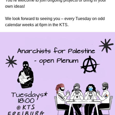
You’re welcome to join ongoing projects or bring in your
own ideas!
We look forward to seeing you – every Tuesday on odd
calendar weeks at 6pm in the KTS.