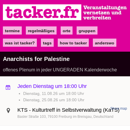
Direkt
zum
Inhalt
termine
regelmäßiges
orte
gruppen
Main
navigation
was ist tacker?
tags
how to tacker
anderswo
Anarchists for Palestine
offenes Plenum in jeder UNGERADEN Kalenderwoche
Jeden Dienstag um 18:00 Uhr
Dienstag, 11.08.26 um 18:00 Uhr
Dienstag, 25.08.26 um 18:00 Uhr
Show map
KTS - Kulturtreff in Selbstverwaltung (KaTS)
Basler Straße 103
79100
Freiburg im Breisgau
Deutschland