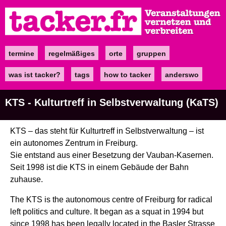
Direkt
zum
Inhalt
termine
regelmäßiges
orte
gruppen
Main
navigation
was ist tacker?
tags
how to tacker
anderswo
KTS - Kulturtreff in Selbstverwaltung (KaTS)
KTS – das steht für Kulturtreff in Selbstverwaltung – ist
ein autonomes Zentrum in Freiburg.
Sie entstand aus einer Besetzung der Vauban-Kasernen.
Seit 1998 ist die KTS in einem Gebäude der Bahn
zuhause.
The KTS is the autonomous centre of Freiburg for radical
left politics and culture. It began as a squat in 1994 but
since 1998 has been legally located in the Basler Strasse