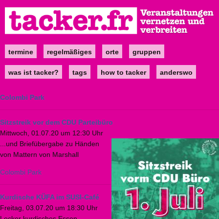
Direkt
zum
Inhalt
termine
regelmäßiges
orte
gruppen
Main
navigation
was ist tacker?
tags
how to tacker
anderswo
Colombi Park
Sitzstreik vor dem CDU Parteibüro
Mittwoch, 01.07.20 um 12:30 Uhr
...und Briefübergabe zu Händen
von Mattern von Marshall
Colombi Park
Kurdische KÜFA im SUSI-Café
Freitag, 03.07.20 um 18:30 Uhr
Lecker kurdisches Essen.