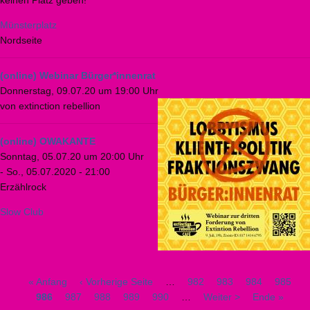
Münsterplatz
Nordseite
(online) Webinar Bürger*innenrat
Donnerstag, 09.07.20 um 19:00 Uhr
von extinction rebellion
(online) OWAKANTE
Sonntag, 05.07.20 um 20:00 Uhr
-
So., 05.07.2020 - 21:00
Erzählrock
Slow Club
Seitennummerierung
Erste
« Anfang
Vorherige
‹ Vorherige Seite
…
Seite
982
Seite
983
Seite
984
Seite
985
A
Seite
986
Seite
987
Seite
Seite
988
Seite
989
Seite
990
…
Nächste
Weiter >
Letzte
Ende »
S