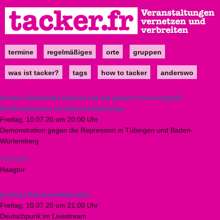
Direkt
zum
Inhalt
termine
regelmäßiges
orte
gruppen
Main
navigation
was ist tacker?
tags
how to tacker
anderswo
Unsere Solidarität wächst mit mit jedem neuen Angriff –
Antifaschismus ist lebensnotwendig
Freitag, 10.07.20 um 20:00 Uhr
Demonstration gegen die Repression in Tübingen und Baden-
Würtemberg
Tübingen
Haagtor
(online) Scheissediebullen
Freitag, 10.07.20 um 21:00 Uhr
Deutschpunk im Livestream