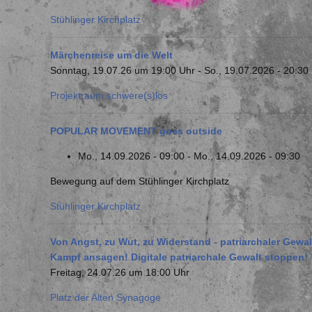
Stühlinger Kirchplatz
Märchenreise um die Welt
Sonntag, 19.07.26 um 19:00 Uhr
-
So., 19.07.2026 - 20:30
Projektraum schwere(s)los
POPULAR MOVEMENT goes outside
Mo., 14.09.2026 - 09:00
-
Mo., 14.09.2026 - 09:30
Bewegung auf dem Stühlinger Kirchplatz
Stühlinger Kirchplatz
Von Angst, zu Wut, zu Widerstand - patriarchaler Gewa
Kampf ansagen! Digitale patriarchale Gewalt stoppen!
Freitag, 24.07.26 um 18:00 Uhr
Platz der Alten Synagoge