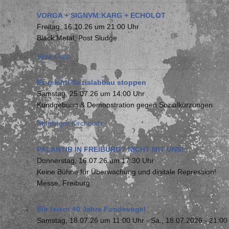
VORGA + SIGNVM:KARG + ECHOLOT
Freitag, 16.10.26 um 21:00 Uhr
Black Metal, Post Sludge
Slow Club
Es reicht! Sozialabbau stoppen
Samstag, 25.07.26 um 14:00 Uhr
Kundgebung & Demonstration gegen Sozialkürzungen
Stühlinger Kirchplatz
PALANTIR IN FREIBURG? NICHT MIT UNS!
Donnerstag, 16.07.26 um 17:30 Uhr
Keine Bühne für Überwachung und digitale Repression!
Messe, Freiburg
Wir feiern 40 Jahre Fundevogel
Samstag, 18.07.26 um 11:00 Uhr
-
Sa., 18.07.2026 - 21:00