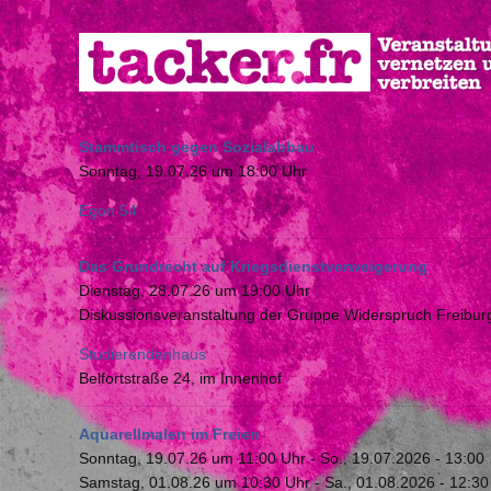
Direkt
zum
Inhalt
Stammtisch gegen Sozialabbau
Sonntag, 19.07.26 um 18:00 Uhr
Egon 54
Das Grundrecht auf Kriegsdienstverweigerung
Dienstag, 28.07.26 um 19:00 Uhr
Diskussionsveranstaltung der Gruppe Widerspruch Freibur
Studierendenhaus
Belfortstraße 24, im Innenhof
Aquarellmalen im Freien
Sonntag, 19.07.26 um 11:00 Uhr
-
So., 19.07.2026 - 13:00
Samstag, 01.08.26 um 10:30 Uhr
-
Sa., 01.08.2026 - 12:30