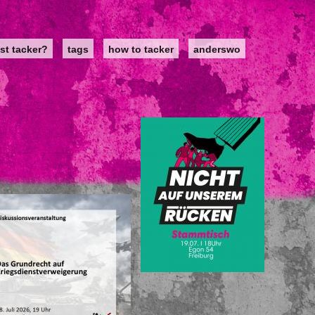
st tacker?
tags
how to tacker
anderswo