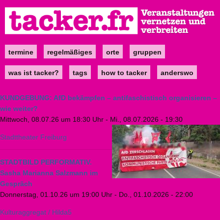
Direkt
zum
Inhalt
termine
regelmäßiges
orte
gruppen
Main
navigation
was ist tacker?
tags
how to tacker
anderswo
KUNDGEBUNG: AfD bekämpfen – antifaschistisch organisieren –
wie weiter?
Mittwoch, 08.07.26 um 18:30 Uhr
-
Mi., 08.07.2026 - 19:30
Stadttheater Freiburg
STADTBILD PERFORMATIV.
Sasha Marianna Salzmann im
Gespräch
Donnerstag, 01.10.26 um 19:00 Uhr
-
Do., 01.10.2026 - 22:00
Kulturaggregat / Hilda5