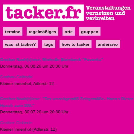
Direkt
zum
Inhalt
termine
regelmäßiges
orte
gruppen
Main
navigation
was ist tacker?
tags
how to tacker
anderswo
Grether Nach(t)lese: Michelle Steinbeck "Favorita"
Donnerstag, 06.08.26 um 20:30 Uhr
Grether-Gelände
Kleiner Innenhof, Adlerstr 12
Grether Nach(t)lese: "Der unzeitgemäß Zeitgemäße- Hanns Dieter
Hüsch zum 100."
Donnerstag, 30.07.26 um 20:30 Uhr
Grether-Gelände
Kleiner Innenhof (Adlerstr. 12)