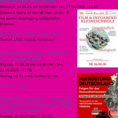
Infoabend mit 5 Hausprojekten
Mittwoch, 24.06.26 um 18:00 Uhr
-
Mi., 24.06.2026 - 21:30
Einlass & Apéro 18 Uhr 📽️ Start 19 Uhr 🥂
mit bunter Verpflegung solidarischer
Projekte
Stadtteilzentrum Vauban | Haus 037
Saal im 1.OG, Aufzug vorhanden
Aufrüstung Deutschland - Folgen für
das Gesundheitswesen
Montag, 22.06.26 um 19:00 Uhr
-
Mo.,
22.06.2026 - 21:00
Vortrag mit Dr. med. Helmut Lohrer
Anatomie Hörsaal
Birgit Weyhe: Schweigen – Lesung und
Gespräch mit Ella Detscher in der Reihe
„Kompass: 8 Visionen“
Freitag, 19.06.26 um 17:30 Uhr