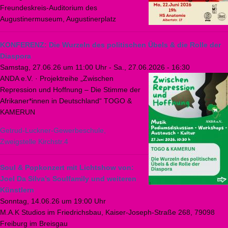
Freundeskreis-Auditorium des
Augustinermuseum, Augustinerplatz
KONFERENZ: Die Wurzeln des politischen Übels & die Rolle der
Diaspora
Samstag, 27.06.26 um 11:00 Uhr
-
Sa., 27.06.2026 - 16:30
ANDA e.V. · Projektreihe „Zwischen
Repression und Hoffnung – Die Stimme der
Afrikaner*innen in Deutschland“ TOGO &
KAMERUN
Getrud-Luckner-Gewerbeschule,
Zweigstelle Kirchstr.4
Soul & Popkonzert mit Lichtshow von:
Joel Da Silva’s Soulfamily und weiteren
Künstlern
Sonntag, 14.06.26 um 19:00 Uhr
M.A.K Studios im Friedrichsbau, Kaiser-Joseph-Straße 268, 79098
Freiburg im Breisgau