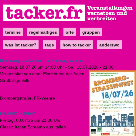
Direkt
zum
Inhalt
termine
regelmäßiges
orte
gruppen
Main
navigation
was ist tacker?
tags
how to tacker
anderswo
Brombergstraßenfest in Freiburg-Wiehre
Samstag, 18.07.26 um 14:00 Uhr
-
Sa., 18.07.2026 - 21:00
Veranstaltet von einer Einrichtung der freien
Straffälligenhilfe
-
Brombergstraße, FR-Wiehre
FALESIA + SEIMA
Freitag, 03.07.26 um 21:00 Uhr
Classic Italian Screamo aus Italien