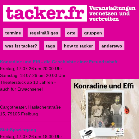
Direkt
zum
Inhalt
termine
regelmäßiges
orte
gruppen
Main
navigation
was ist tacker?
tags
how to tacker
anderswo
Konradine und Effi - die Geschichte einer Freundschaft
Freitag, 17.07.26 um 20:00 Uhr
Samstag, 18.07.26 um 20:00 Uhr
Theaterstück ab 10 Jahren -
auch für Erwachsene!
-
Cargotheater, Haslacherstraße
15, 79105 Freiburg
StattSpaziergang
Freitag, 17.07.26 um 18:30 Uhr