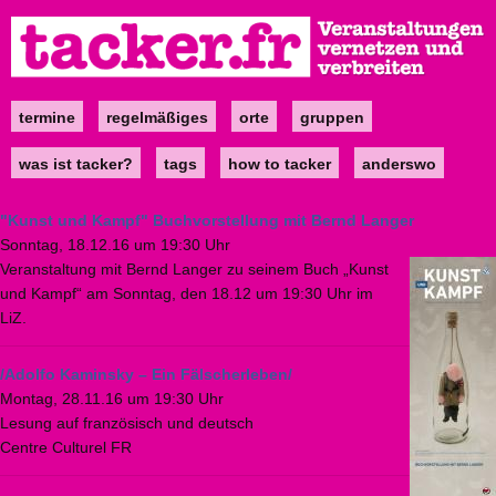
Direkt
zum
Inhalt
termine
regelmäßiges
orte
gruppen
Main
navigation
was ist tacker?
tags
how to tacker
anderswo
"Kunst und Kampf" Buchvorstellung mit Bernd Langer
Sonntag, 18.12.16 um 19:30 Uhr
Veranstaltung mit Bernd Langer zu seinem Buch „Kunst
und Kampf“ am Sonntag, den 18.12 um 19:30 Uhr im
LiZ.
/Adolfo Kaminsky – Ein Fälscherleben/
Montag, 28.11.16 um 19:30 Uhr
Lesung auf französisch und deutsch
Centre Culturel FR