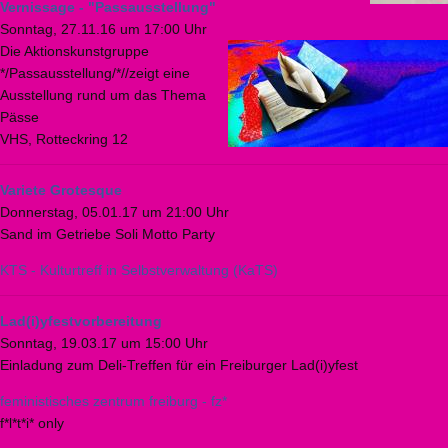
Vernissage - "Passausstellung"
Sonntag, 27.11.16 um 17:00 Uhr
Die Aktionskunstgruppe
*/Passausstellung/*//zeigt eine
Ausstellung rund um das Thema
Pässe
VHS, Rotteckring 12
Variete Grotesque
Donnerstag, 05.01.17 um 21:00 Uhr
Sand im Getriebe Soli Motto Party
KTS - Kulturtreff in Selbstverwaltung (KaTS)
Lad(i)yfestvorbereitung
Sonntag, 19.03.17 um 15:00 Uhr
Einladung zum Deli-Treffen für ein Freiburger Lad(i)yfest
feministisches zentrum freiburg - fz*
f*l*t*i* only