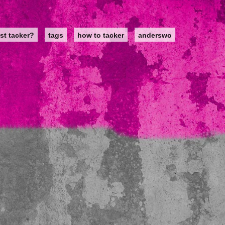
st tacker?
tags
how to tacker
anderswo