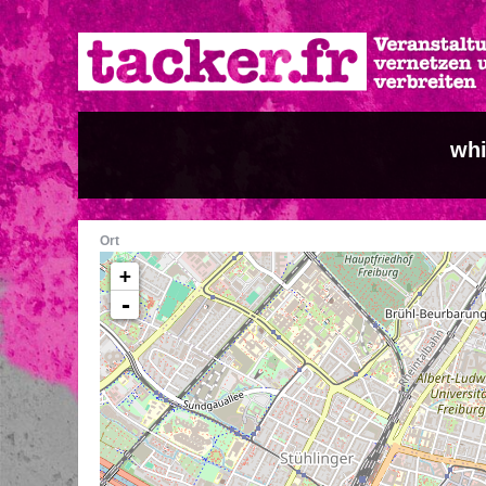
Direkt
zum
Inhalt
whi
Ort
+
-