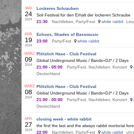
MAI
Lockeres Schrauben
24
Soli Festival für den Erhalt der lockeren Schraube
2024
21:30
Nachtleben, Party/Fest
white rabbit
Leo
APR.
Echoes, Shades of Bassmusic
19
23:00
Party/Fest
white rabbit
2024
MÄRZ
Plötzlich Hase - Club Festival
09
Global Underground Music / Bands+DJ* / 2 Days
2024
21:00
-
05:00
Party/Fest, Nachtleben, Konzert
Deutschland
MÄRZ
Plötzlich Hase - Club Festival
08
Global Underground Music / Bands+DJ* / 2 Days
2024
21:00
-
05:00
Party/Fest, Nachtleben, Konzert
Deutschland
APR.
closing week - white rabbit
27
the first the last and the always rabbit mortorial fore
2019
22:00
Nachtleben, Party/Fest
white rabbit
uhr