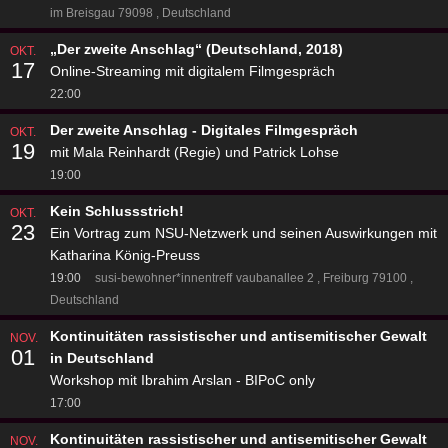
im Breisgau 79098
Deutschland
„Der zweite Anschlag“ (Deutschland, 2018)
OKT.
17
Online-Streaming mit digitalem Filmgespräch
22:00
Der zweite Anschlag - Digitales Filmgespräch
OKT.
19
mit Mala Reinhardt (Regie) und Patrick Lohse
19:00
Kein Schlussstrich!
OKT.
23
Ein Vortrag zum NSU-Netzwerk und seinen Auswirkungen mit
Katharina König-Preuss
19:00
susi-bewohner*innentreff
vaubanallee 2
Freiburg 79100
Deutschland
Kontinuitäten rassistischer und antisemitischer Gewalt
NOV.
01
in Deutschland
Workshop mit Ibrahim Arslan - BIPoC only
17:00
Kontinuitäten rassistischer und antisemitischer Gewalt
NOV.