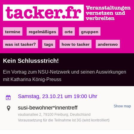
Direkt
zum
Inhalt
termine
regelmäßiges
orte
gruppen
Main
navigation
was ist tacker?
tags
how to tacker
anderswo
Kein Schlussstrich!
Ein Vortrag zum NSU-Netzwerk und seinen Auswirkungen
mit Katharina König-Preuss
Samstag, 23.10.21 um 19:00 Uhr
Show map
susi-bewohner*innentreff
vaubanallee 2
79100
Freiburg
Deutschland
Voraussetzung für die Teilnahme ist 3G (wird kontrolliert)